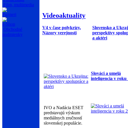
Film, multimedia
Videoaktuality
Partneri
e-Shop
V4 v čase polykrízy.
Slovensko a Ukraj
Obchodné
Názory verejnosti
perspektívy spolu
podmienky
a aktéri
Slováci a umelá
inteligencia v roku
IVO a Nadácia ESET
predstavujú výskum
mediálnych zručností
slovenskej populácie.