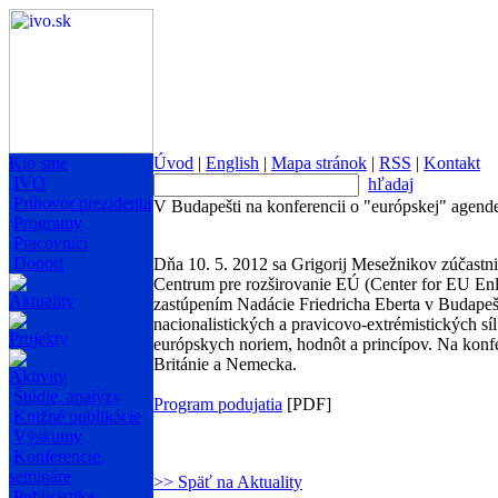
Kto sme
Úvod
|
English
|
Mapa stránok
|
RSS
|
Kontakt
IVO
hľadaj
Príhovor prezidenta
V Budapešti na konferencii o "európskej" agende
Programy
Pracovníci
Donori
Dňa 10. 5. 2012 sa Grigorij Mesežnikov zúčastni
Centrum pre rozširovanie EÚ (Center for EU Enl
Aktuality
zastúpením Nadácie Friedricha Eberta v Budapeš
nacionalistických a pravicovo-extrémistických sí
Projekty
európskych noriem, hodnôt a princípov. Na konfer
Británie a Nemecka.
Aktivity
Štúdie, analýzy
Program podujatia
[PDF]
Knižné publikácie
Výskumy
Konferencie,
semináre
>> Späť na Aktuality
Publicistika