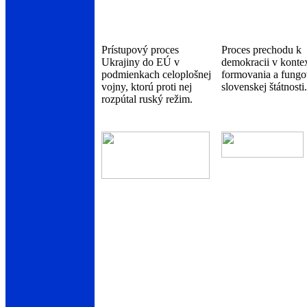
Prístupový proces
Proces prechodu k
Ukrajiny do EÚ v
demokracii v konte
podmienkach celoplošnej
formovania a fungo
vojny, ktorú proti nej
slovenskej štátnosti.
rozpútal ruský režim.