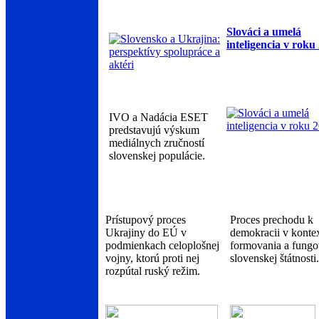
Slováci a umelá
inteligencia v roku
IVO a Nadácia ESET
predstavujú výskum
mediálnych zručností
slovenskej populácie.
Prístupový proces
Proces prechodu k
Ukrajiny do EÚ v
demokracii v konte
podmienkach celoplošnej
formovania a fungo
vojny, ktorú proti nej
slovenskej štátnosti.
rozpútal ruský režim.