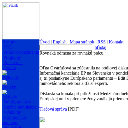
Kto sme
Úvod
|
English
|
Mapa stránok
|
RSS
|
Kontakt
IVO
hľadaj
Príhovor prezidenta
Rovnaká odmena za rovnakú prácu
Programy
Pracovníci
Donori
Oľga Gyárfášová sa zúčastnila na pódiovej disk
Informačná kancelária EP na Slovensku v pondelo
Aktuality
aj tri poslankyne Európskeho parlamentu – Edit 
mimovládneho sektora a ďalší experti.
Projekty
Diskusia sa konala pri príležitosti Medzinárod
Aktivity
Európskej únii v priemere ženy zarábajú priemer
Štúdie, analýzy
Knižné publikácie
Tlačová správa
[PDF]
Výskumy
Konferencie,
semináre
Publicistika