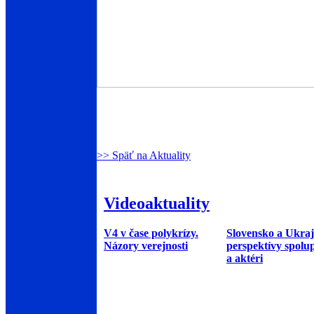
>> Späť na Aktuality
Videoaktuality
V4 v čase polykrízy.
Slovensko a Ukraj
Názory verejnosti
perspektívy spolu
a aktéri