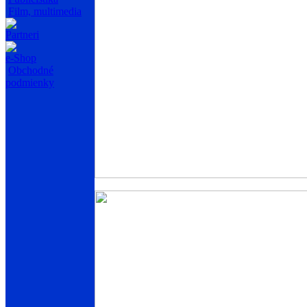
Film, multimedia
Partneri
e-Shop
Obchodné
podmienky