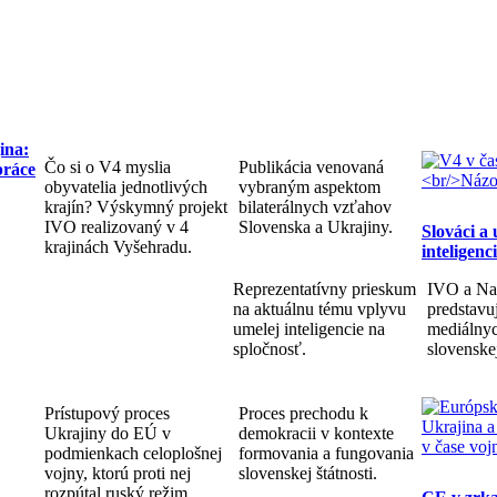
ina:
Čo si o V4 myslia
Publikácia venovaná
práce
obyvatelia jednotlivých
vybraným aspektom
krajín? Výskymný projekt
bilaterálnych vzťahov
IVO realizovaný v 4
Slovenska a Ukrajiny.
Slováci a
krajinách Vyšehradu.
inteligenc
Reprezentatívny prieskum
IVO a Na
na aktuálnu tému vplyvu
predstav
umelej inteligencie na
mediálnyc
spločnosť.
slovenske
Prístupový proces
Proces prechodu k
Ukrajiny do EÚ v
demokracii v kontexte
podmienkach celoplošnej
formovania a fungovania
vojny, ktorú proti nej
slovenskej štátnosti.
rozpútal ruský režim.