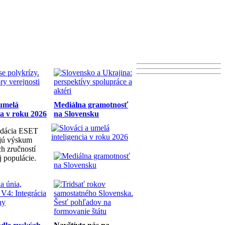
 umelá
Mediálna gramotnosť
ia v roku 2026
na Slovensku
dácia ESET
ujú výskum
h zručností
j populácie.