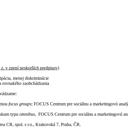
z. v znení neskorších predpisov)
icipácia, menej diskriminácie
 a rovnakého zaobchádzania
uvádzame:
ormou
focus groups
; FOCUS Centrum pre sociálnu a marketingovú analýzu
výskum typu
omnibus
, FOCUS Centrum pre sociálnu a marketingovú analý
ea CR, spol. s r.o., Krakovská 7, Praha, ČR.