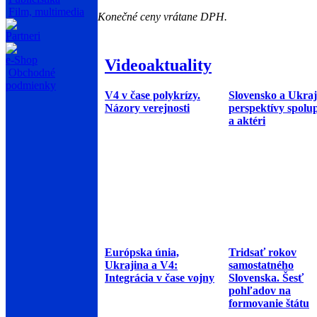
Film, multimedia
Konečné ceny vrátane DPH.
Partneri
e-Shop
Videoaktuality
Obchodné
podmienky
V4 v čase polykrízy.
Slovensko a Ukraj
Názory verejnosti
perspektívy spolu
a aktéri
Európska únia,
Tridsať rokov
Ukrajina a V4:
samostatného
Integrácia v čase vojny
Slovenska. Šesť
pohľadov na
formovanie štátu