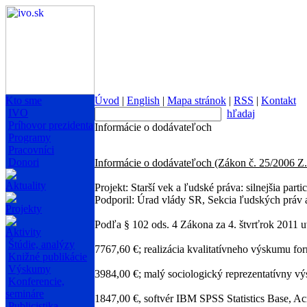
Kto sme
Úvod
|
English
|
Mapa stránok
|
RSS
|
Kontakt
IVO
hľadaj
Príhovor prezidenta
Informácie o dodávateľoch
Programy
Pracovníci
Donori
Informácie o dodávateľoch (Zákon č. 25/2006 Z. 
Aktuality
Projekt: Starší vek a ľudské práva: silnejšia part
Podporil: Úrad vlády SR, Sekcia ľudských práv
Projekty
Podľa § 102 ods. 4 Zákona za 4. štvrťrok 2011 
Aktivity
Štúdie, analýzy
7767,60 €; realizácia kvalitatívneho výskumu f
Knižné publikácie
Výskumy
3984,00 €; malý sociologický reprezentatívny 
Konferencie,
semináre
1847,00 €, softvér IBM SPSS Statistics Base, Acr
Publicistika