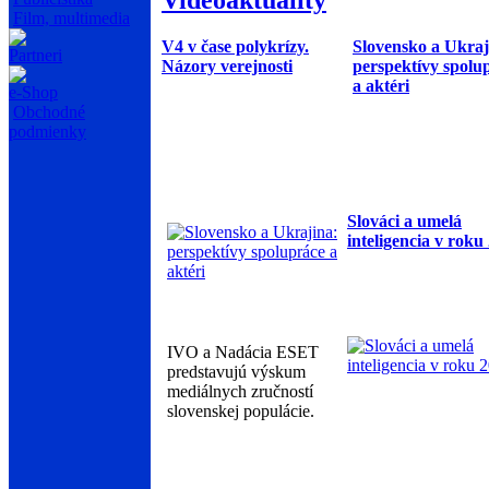
Film, multimedia
V4 v čase polykrízy.
Slovensko a Ukraj
Partneri
Názory verejnosti
perspektívy spolu
a aktéri
e-Shop
Obchodné
podmienky
Slováci a umelá
inteligencia v roku
IVO a Nadácia ESET
predstavujú výskum
mediálnych zručností
slovenskej populácie.