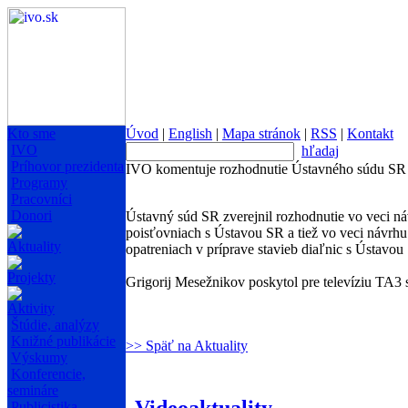
Kto sme
Úvod
|
English
|
Mapa stránok
|
RSS
|
Kontakt
IVO
hľadaj
Príhovor prezidenta
IVO komentuje rozhodnutie Ústavného súdu SR
Programy
Pracovníci
Donori
Ústavný súd SR zverejnil rozhodnutie vo veci n
poisťovniach s Ústavou SR a tiež vo veci návr
Aktuality
opatreniach v príprave stavieb diaľnic s Ústavou
Projekty
Grigorij Mesežnikov poskytol pre televíziu TA3
Aktivity
Štúdie, analýzy
Knižné publikácie
>> Späť na Aktuality
Výskumy
Konferencie,
semináre
Videoaktuality
Publicistika