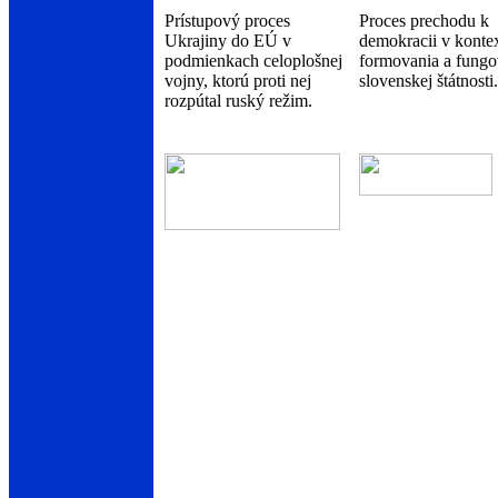
Prístupový proces
Proces prechodu k
Ukrajiny do EÚ v
demokracii v konte
podmienkach celoplošnej
formovania a fungo
vojny, ktorú proti nej
slovenskej štátnosti.
rozpútal ruský režim.