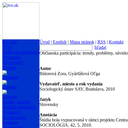
Kto sme
Úvod
|
English
|
Mapa stránok
|
RSS
|
Kontakt
IVO
hľadaj
Príhovor prezidenta
Občianska participácia: trendy, problémy, súvislo
Programy
Pracovníci
Donori
Autor
Bútorová Zora, Gyárfášová Oľga
Aktuality
Vydavateľ, miesto a rok vydania
Projekty
Sociologický ústav SAV, Bratislava, 2010
Aktivity
Jazyk
Štúdie, analýzy
Slovensky
Knižné publikácie
Výskumy
Anotácia
Konferencie,
Štúdia bola vypracovaná v rámci projektu Centra
semináre
SOCIOLÓGIA, 42, 5, 2010.
Publicistika