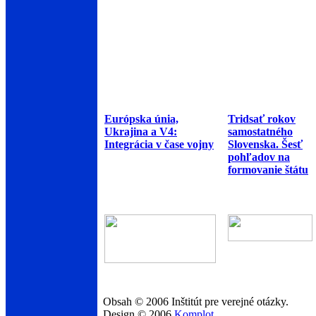
Európska únia,
Tridsať rokov
Ukrajina a V4:
samostatného
Integrácia v čase vojny
Slovenska. Šesť
pohľadov na
formovanie štátu
Obsah © 2006 Inštitút pre verejné otázky.
Design © 2006
Komplot