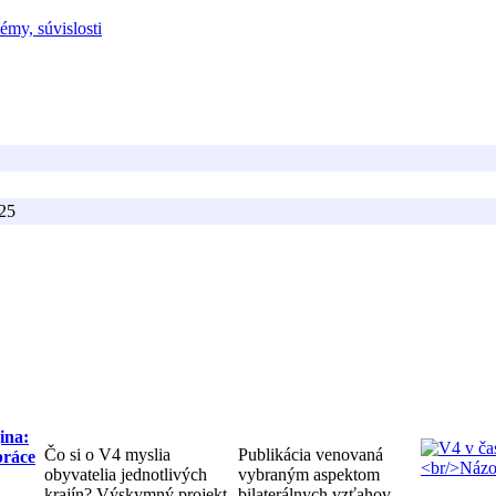
émy, súvislosti
25
ina:
Čo si o V4 myslia
Publikácia venovaná
práce
obyvatelia jednotlivých
vybraným aspektom
krajín? Výskymný projekt
bilaterálnych vzťahov