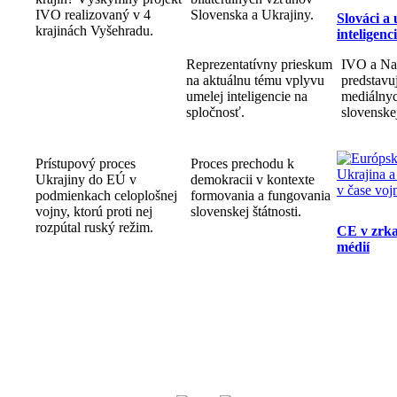
IVO realizovaný v 4
Slovenska a Ukrajiny.
Slováci a
krajinách Vyšehradu.
inteligenc
Reprezentatívny prieskum
IVO a Na
na aktuálnu tému vplyvu
predstav
umelej inteligencie na
mediálnyc
spločnosť.
slovenske
Prístupový proces
Proces prechodu k
Ukrajiny do EÚ v
demokracii v kontexte
podmienkach celoplošnej
formovania a fungovania
vojny, ktorú proti nej
slovenskej štátnosti.
rozpútal ruský režim.
CE v zrka
médií