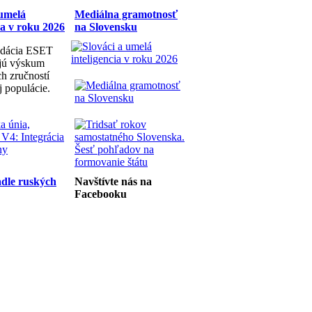
 umelá
Mediálna gramotnosť
ia v roku 2026
na Slovensku
dácia ESET
ujú výskum
h zručností
j populácie.
dle ruských
Navštívte nás na
Facebooku