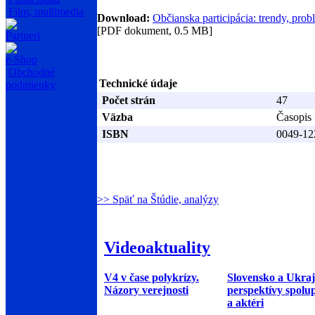
Film, multimedia
Download:
Občianska participácia: trendy, probl
[PD
F dokument, 0.5 MB]
Partneri
e-Shop
Obchodné
Technické údaje
podmienky
Počet strán
47
Väzba
Časopis
ISBN
0049-12
>> Späť na Štúdie, analýzy
Videoaktuality
V4 v čase polykrízy.
Slovensko a Ukraj
Názory verejnosti
perspektívy spolu
a aktéri