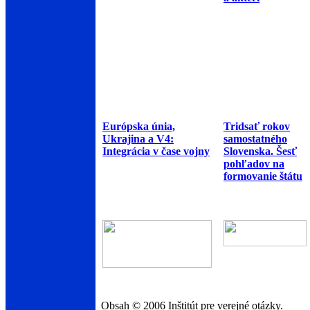
Európska únia,
Tridsať rokov
Ukrajina a V4:
samostatného
Integrácia v čase vojny
Slovenska. Šesť
pohľadov na
formovanie štátu
Obsah © 2006 Inštitút pre verejné otázky.