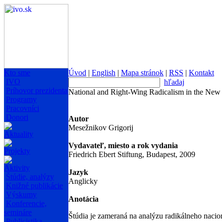
Kto sme
Úvod
|
English
|
Mapa stránok
|
RSS
|
Kontakt
IVO
hľadaj
Príhovor prezidenta
National and Right-Wing Radicalism in the New
Programy
Pracovníci
Donori
Autor
Mesežnikov Grigorij
Aktuality
Vydavateľ, miesto a rok vydania
Projekty
Friedrich Ebert Stiftung, Budapest, 2009
Aktivity
Jazyk
Štúdie, analýzy
Anglicky
Knižné publikácie
Výskumy
Anotácia
Konferencie,
semináre
Štúdia je zameraná na analýzu radikálneho naci
Publicistika