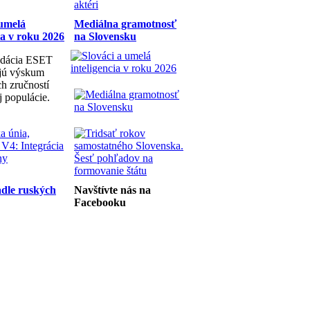
 umelá
Mediálna gramotnosť
ia v roku 2026
na Slovensku
dácia ESET
ujú výskum
h zručností
j populácie.
dle ruských
Navštívte nás na
Facebooku