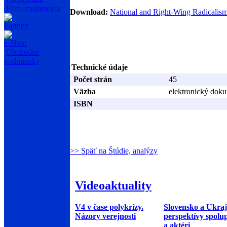
Film, multimedia
Download:
National and Right-Wing Radicalis
Partneri
e-Shop
Obchodné
podmienky
Technické údaje
Počet strán
45
Väzba
elektronický dok
ISBN
>> Späť na Štúdie, analýzy
Videoaktuality
V4 v čase polykrízy.
Slovensko a Ukraj
Názory verejnosti
perspektívy spolu
a aktéri