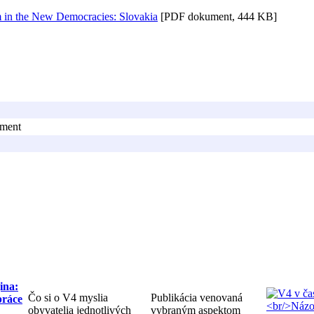
m in the New Democracies: Slovakia
[PDF dokument, 444 KB]
ument
ina:
Čo si o V4 myslia
Publikácia venovaná
práce
obyvatelia jednotlivých
vybraným aspektom