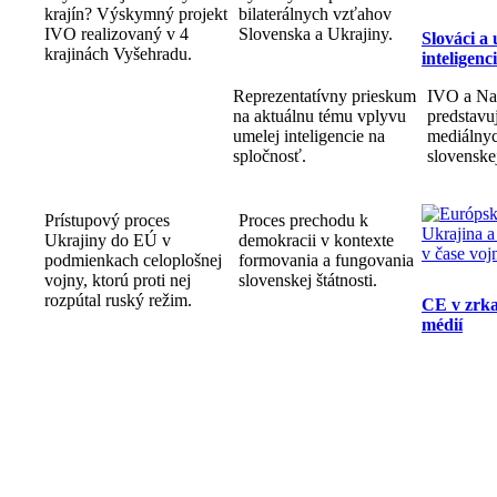
krajín? Výskymný projekt
bilaterálnych vzťahov
IVO realizovaný v 4
Slovenska a Ukrajiny.
Slováci a
krajinách Vyšehradu.
inteligenc
Reprezentatívny prieskum
IVO a Na
na aktuálnu tému vplyvu
predstav
umelej inteligencie na
mediálnyc
spločnosť.
slovenske
Prístupový proces
Proces prechodu k
Ukrajiny do EÚ v
demokracii v kontexte
podmienkach celoplošnej
formovania a fungovania
vojny, ktorú proti nej
slovenskej štátnosti.
rozpútal ruský režim.
CE v zrka
médií