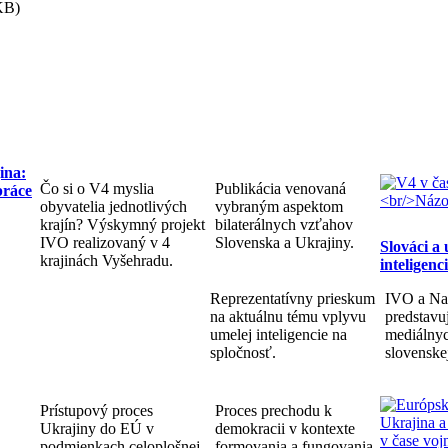
KB)
ina:
Čo si o V4 myslia
Publikácia venovaná
práce
obyvatelia jednotlivých
vybraným aspektom
krajín? Výskymný projekt
bilaterálnych vzťahov
IVO realizovaný v 4
Slovenska a Ukrajiny.
Slováci a
krajinách Vyšehradu.
inteligenc
Reprezentatívny prieskum
IVO a Na
na aktuálnu tému vplyvu
predstav
umelej inteligencie na
mediálnyc
spločnosť.
slovenske
Prístupový proces
Proces prechodu k
Ukrajiny do EÚ v
demokracii v kontexte
podmienkach celoplošnej
formovania a fungovania