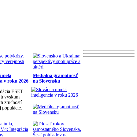
 umelá
Mediálna gramotnosť
ia v roku 2026
na Slovensku
dácia ESET
ujú výskum
h zručností
j populácie.