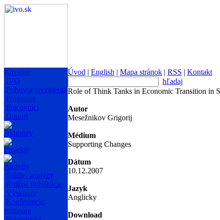
Kto sme
Úvod
|
English
|
Mapa stránok
|
RSS
|
Kontakt
IVO
hľadaj
Príhovor prezidenta
Role of Think Tanks in Economic Transition in 
Programy
Pracovníci
Autor
Donori
Mesežnikov Grigorij
Aktuality
Médium
Supporting Changes
Projekty
Dátum
Aktivity
10.12.2007
Štúdie, analýzy
Knižné publikácie
Jazyk
Výskumy
Anglicky
Konferencie,
semináre
Download
Publicistika