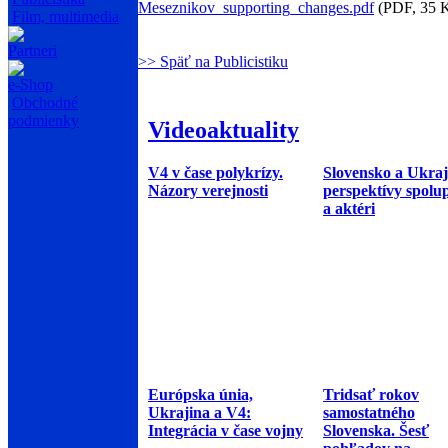
Meseznikov_supporting_changes.pdf
(PDF, 35 
Film, multimedia
Partneri
>> Späť na Publicistiku
e-Shop
Obchodné
podmienky
Videoaktuality
V4 v čase polykrízy.
Slovensko a Ukraj
Názory verejnosti
perspektívy spolu
a aktéri
Európska únia,
Tridsať rokov
Ukrajina a V4:
samostatného
Integrácia v čase vojny
Slovenska. Šesť