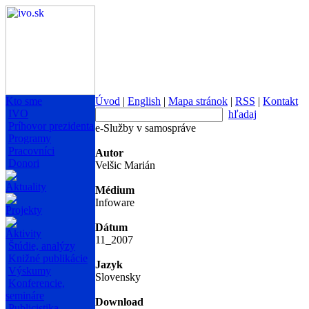
Kto sme
Úvod
|
English
|
Mapa stránok
|
RSS
|
Kontakt
IVO
hľadaj
Príhovor prezidenta
e-Služby v samospráve
Programy
Pracovníci
Autor
Donori
Velšic Marián
Aktuality
Médium
Infoware
Projekty
Dátum
Aktivity
11_2007
Štúdie, analýzy
Knižné publikácie
Jazyk
Výskumy
Slovensky
Konferencie,
semináre
Download
Publicistika