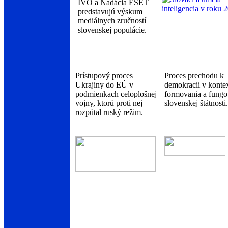
IVO a Nadácia ESET
predstavujú výskum
mediálnych zručností
slovenskej populácie.
Prístupový proces
Proces prechodu k
Ukrajiny do EÚ v
demokracii v konte
podmienkach celoplošnej
formovania a fungo
vojny, ktorú proti nej
slovenskej štátnosti.
rozpútal ruský režim.