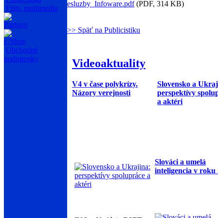
esluzby_Infoware.pdf
(PDF, 314 KB)
Film, multimedia
Partneri
>> Späť na Publicistiku
e-Shop
Obchodné
podmienky
Videoaktuality
V4 v čase polykrízy.
Slovensko a Ukraj
Názory verejnosti
perspektívy spolu
a aktéri
Slováci a umelá
inteligencia v roku