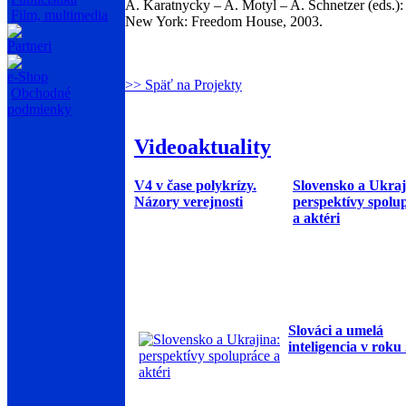
A. Karatnycky – A. Motyl – A. Schnetzer (eds.)
Film, multimedia
New York: Freedom House, 2003.
Partneri
e-Shop
>> Späť na Projekty
Obchodné
podmienky
Videoaktuality
V4 v čase polykrízy.
Slovensko a Ukraj
Názory verejnosti
perspektívy spolu
a aktéri
Slováci a umelá
inteligencia v roku