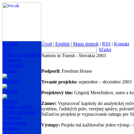
Kto sme
Úvod
|
English
|
Mapa stránok
|
RSS
|
Kontakt
IVO
hľadaj
Príhovor prezidenta
Nations in Transit - Slovakia 2003
Programy
Pracovníci
Donori
Podporil:
Freedom House
Aktuality
Trvanie projektu:
september – december 2003
Projekty
Projektový tím:
Grigorij Mesežnikov, autor a ko
Aktivity
Zámer:
Vypracovať kapitoly do analytickej ročen
Štúdie, analýzy
systému, ľudských práv, verejnej správy, právneh
Knižné publikácie
Súčasťou projektu je vypracovanie ratingu pre Sl
Výskumy
Konferencie,
Výstupy:
Projekt má každoročne jeden výstup - k
semináre
Publicistika