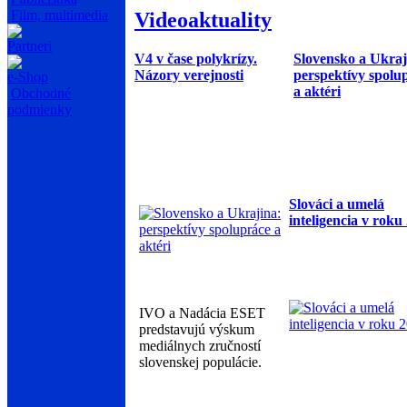
Film, multimedia
Videoaktuality
Partneri
V4 v čase polykrízy.
Slovensko a Ukraj
Názory verejnosti
perspektívy spolu
e-Shop
a aktéri
Obchodné
podmienky
Slováci a umelá
inteligencia v roku
IVO a Nadácia ESET
predstavujú výskum
mediálnych zručností
slovenskej populácie.