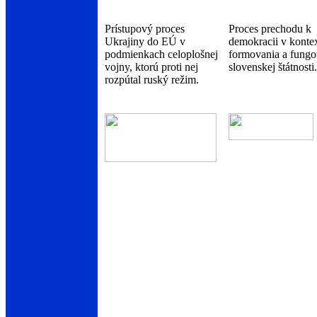
Prístupový proces
Proces prechodu k
Ukrajiny do EÚ v
demokracii v konte
podmienkach celoplošnej
formovania a fungo
vojny, ktorú proti nej
slovenskej štátnosti.
rozpútal ruský režim.