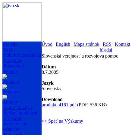
Kto sme
Úvod
|
English
|
Mapa stránok
|
RSS
|
Kontakt
IVO
hľadaj
Príhovor prezidenta
Slovenská verejnosť a rozvojová pomoc
Programy
Pracovníci
Dátum
Donori
8.7.2005
Aktuality
Jazyk
Slovensky
Projekty
Download
Aktivity
produkt_4161.pdf
(PDF, 536 KB)
Štúdie, analýzy
Knižné publikácie
Výskumy
>> Späť na Výskumy
Konferencie,
semináre
Publicistika