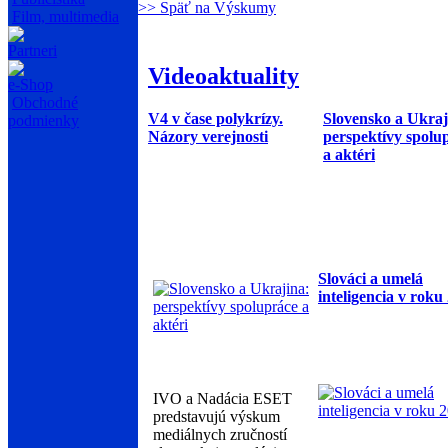
>> Späť na Výskumy
Film, multimedia
Partneri
Videoaktuality
e-Shop
Obchodné
V4 v čase polykrízy.
Slovensko a Ukraj
podmienky
Názory verejnosti
perspektívy spolu
a aktéri
Slováci a umelá
inteligencia v roku
IVO a Nadácia ESET
predstavujú výskum
mediálnych zručností