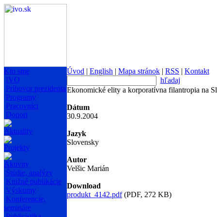
Kto sme
Úvod
|
English
|
Mapa stránok
|
RSS
|
Kontakt
IVO
hľadaj
Príhovor prezidenta
Ekonomické elity a korporatívna filantropia na 
Programy
Pracovníci
Dátum
Donori
30.9.2004
Aktuality
Jazyk
Slovensky
Projekty
Autor
Aktivity
Velšic Marián
Štúdie, analýzy
Knižné publikácie
Download
Výskumy
produkt_4142.pdf
(PDF, 272 KB)
Konferencie,
semináre
Publicistika