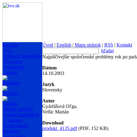
Kto sme
Úvod
|
English
|
Mapa stránok
|
RSS
|
Kontakt
IVO
hľadaj
Príhovor prezidenta
Najpálčivejšie spoločenské problémy rok po pa
Programy
Pracovníci
Dátum
Donori
14.10.2003
Aktuality
Jazyk
Slovensky
Projekty
Autor
Aktivity
Gyárfášová Oľga,
Štúdie, analýzy
Velšic Marián
Knižné publikácie
Výskumy
Download
Konferencie,
produkt_4135.pdf
(PDF, 152 KB)
semináre
Publicistika