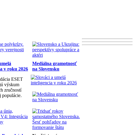
 umelá
Mediálna gramotnosť
ia v roku 2026
na Slovensku
dácia ESET
ujú výskum
h zručností
j populácie.