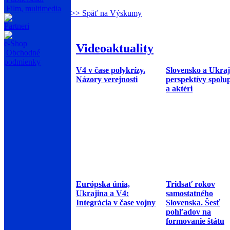
Film, multimedia
>> Späť na Výskumy
Partneri
e-Shop
Videoaktuality
Obchodné
podmienky
V4 v čase polykrízy.
Slovensko a Ukraj
Názory verejnosti
perspektívy spolu
a aktéri
Európska únia,
Tridsať rokov
Ukrajina a V4:
samostatného
Integrácia v čase vojny
Slovenska. Šesť
pohľadov na
formovanie štátu