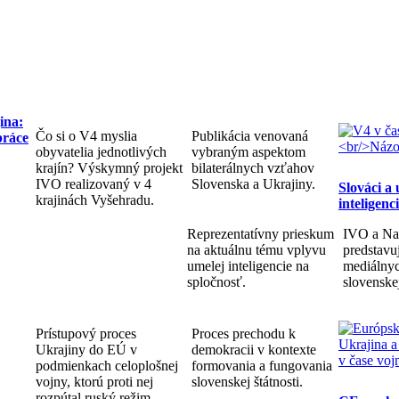
ina:
Čo si o V4 myslia
Publikácia venovaná
práce
obyvatelia jednotlivých
vybraným aspektom
krajín? Výskymný projekt
bilaterálnych vzťahov
IVO realizovaný v 4
Slovenska a Ukrajiny.
Slováci a
krajinách Vyšehradu.
inteligenc
Reprezentatívny prieskum
IVO a Na
na aktuálnu tému vplyvu
predstav
umelej inteligencie na
mediálnyc
spločnosť.
slovenske
Prístupový proces
Proces prechodu k
Ukrajiny do EÚ v
demokracii v kontexte
podmienkach celoplošnej
formovania a fungovania
vojny, ktorú proti nej
slovenskej štátnosti.
rozpútal ruský režim.