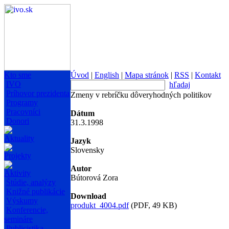
Kto sme
Úvod
|
English
|
Mapa stránok
|
RSS
|
Kontakt
IVO
hľadaj
Príhovor prezidenta
Zmeny v rebríčku dôveryhodných politikov
Programy
Pracovníci
Dátum
Donori
31.3.1998
Aktuality
Jazyk
Slovensky
Projekty
Autor
Aktivity
Bútorová Zora
Štúdie, analýzy
Knižné publikácie
Download
Výskumy
produkt_4004.pdf
(PDF, 49 KB)
Konferencie,
semináre
Publicistika