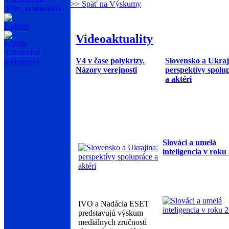
>> Späť na Výskumy
Film, multimedia
Partneri
Videoaktuality
e-Shop
Obchodné
V4 v čase polykrízy.
Slovensko a Ukraj
podmienky
Názory verejnosti
perspektívy spolu
a aktéri
Slováci a umelá
inteligencia v roku
IVO a Nadácia ESET
predstavujú výskum
mediálnych zručností