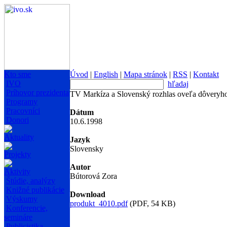
Kto sme
Úvod
|
English
|
Mapa stránok
|
RSS
|
Kontakt
IVO
hľadaj
Príhovor prezidenta
TV Markíza a Slovenský rozhlas oveľa dôveryh
Programy
Pracovníci
Dátum
Donori
10.6.1998
Aktuality
Jazyk
Slovensky
Projekty
Autor
Aktivity
Bútorová Zora
Štúdie, analýzy
Knižné publikácie
Download
Výskumy
produkt_4010.pdf
(PDF, 54 KB)
Konferencie,
semináre
Publicistika