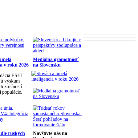
 umelá
Mediálna gramotnosť
ia v roku 2026
na Slovensku
dácia ESET
ujú výskum
h zručností
j populácie.
dle ruských
Navštívte nás na