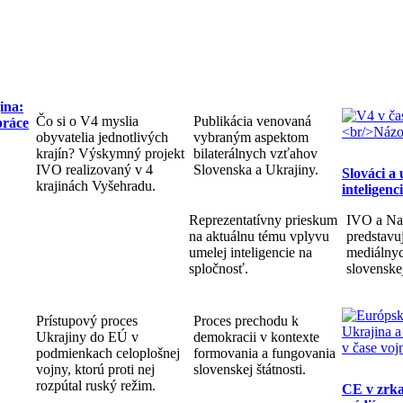
ina:
Čo si o V4 myslia
Publikácia venovaná
práce
obyvatelia jednotlivých
vybraným aspektom
krajín? Výskymný projekt
bilaterálnych vzťahov
IVO realizovaný v 4
Slovenska a Ukrajiny.
Slováci a
krajinách Vyšehradu.
inteligenc
Reprezentatívny prieskum
IVO a Na
na aktuálnu tému vplyvu
predstav
umelej inteligencie na
mediálnyc
spločnosť.
slovenske
Prístupový proces
Proces prechodu k
Ukrajiny do EÚ v
demokracii v kontexte
podmienkach celoplošnej
formovania a fungovania
vojny, ktorú proti nej
slovenskej štátnosti.
rozpútal ruský režim.
CE v zrka