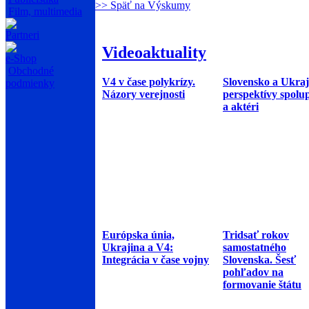
>> Späť na Výskumy
Film, multimedia
Partneri
Videoaktuality
e-Shop
Obchodné
V4 v čase polykrízy.
Slovensko a Ukraj
podmienky
Názory verejnosti
perspektívy spolu
a aktéri
Európska únia,
Tridsať rokov
Ukrajina a V4:
samostatného
Integrácia v čase vojny
Slovenska. Šesť
pohľadov na
formovanie štátu