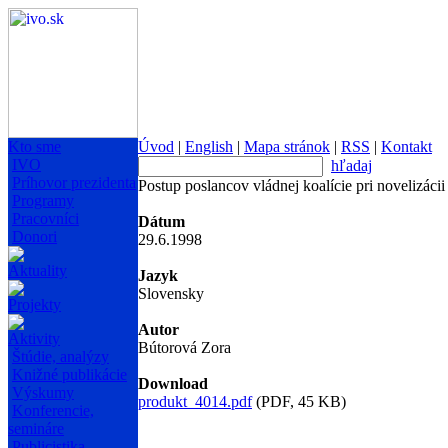
Kto sme
Úvod
|
English
|
Mapa stránok
|
RSS
|
Kontakt
IVO
hľadaj
Príhovor prezidenta
Postup poslancov vládnej koalície pri novelizáci
Programy
Pracovníci
Dátum
Donori
29.6.1998
Aktuality
Jazyk
Slovensky
Projekty
Autor
Aktivity
Bútorová Zora
Štúdie, analýzy
Knižné publikácie
Download
Výskumy
produkt_4014.pdf
(PDF, 45 KB)
Konferencie,
semináre
Publicistika