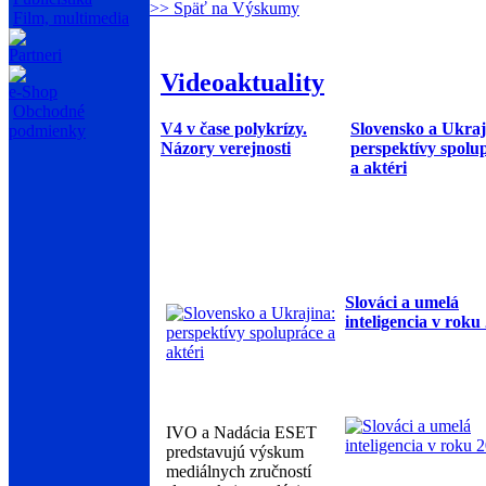
>> Späť na Výskumy
Film, multimedia
Partneri
Videoaktuality
e-Shop
Obchodné
V4 v čase polykrízy.
Slovensko a Ukraj
podmienky
Názory verejnosti
perspektívy spolu
a aktéri
Slováci a umelá
inteligencia v roku
IVO a Nadácia ESET
predstavujú výskum
mediálnych zručností