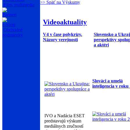
>> Späť na Výskumy
Film, multimedia
Partneri
Videoaktuality
e-Shop
Obchodné
V4 v čase polykrízy.
Slovensko a Ukraj
podmienky
Názory verejnosti
perspektívy spolu
a aktéri
Slováci a umelá
inteligencia v roku
IVO a Nadácia ESET
predstavujú výskum
mediálnych zručností