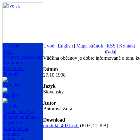
Kto sme
Úvod
|
English
|
Mapa stránok
|
RSS
|
Kontakt
IVO
hľadaj
Príhovor prezidenta
Väčšina občanov je dobre informovaná o tom, kt
Programy
Pracovníci
Dátum
Donori
27.10.1998
Aktuality
Jazyk
Slovensky
Projekty
Autor
Aktivity
Bútorová Zora
Štúdie, analýzy
Knižné publikácie
Download
Výskumy
produkt_4021.pdf
(PDF, 51 KB)
Konferencie,
semináre
Publicistika