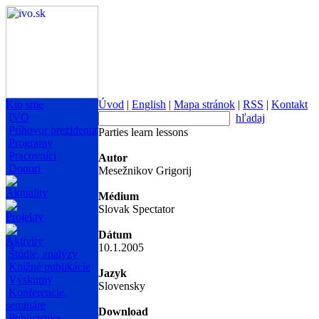
Kto sme
Úvod
|
English
|
Mapa stránok
|
RSS
|
Kontakt
IVO
hľadaj
Príhovor prezidenta
Parties learn lessons
Programy
Pracovníci
Autor
Donori
Mesežnikov Grigorij
Aktuality
Médium
Slovak Spectator
Projekty
Dátum
Aktivity
10.1.2005
Štúdie, analýzy
Knižné publikácie
Jazyk
Výskumy
Slovensky
Konferencie,
semináre
Download
Publicistika