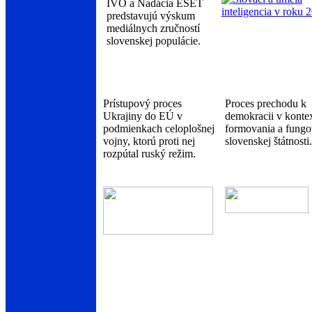
IVO a Nadácia ESET
predstavujú výskum
mediálnych zručností
slovenskej populácie.
Prístupový proces
Proces prechodu k
Ukrajiny do EÚ v
demokracii v konte
podmienkach celoplošnej
formovania a fungo
vojny, ktorú proti nej
slovenskej štátnosti.
rozpútal ruský režim.