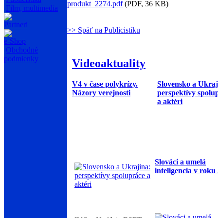
produkt_2274.pdf
(PDF, 36 KB)
Film, multimedia
Partneri
>> Späť na Publicistiku
e-Shop
Obchodné
podmienky
Videoaktuality
V4 v čase polykrízy.
Slovensko a Ukraj
Názory verejnosti
perspektívy spolu
a aktéri
Slováci a umelá
inteligencia v roku