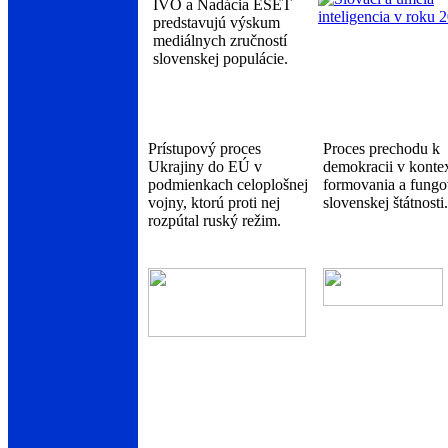
IVO a Nadácia ESET
predstavujú výskum
mediálnych zručností
slovenskej populácie.
Prístupový proces
Proces prechodu k
Ukrajiny do EÚ v
demokracii v konte
podmienkach celoplošnej
formovania a fungo
vojny, ktorú proti nej
slovenskej štátnosti.
rozpútal ruský režim.