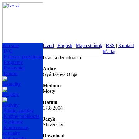
Kto sme
Úvod
|
English
|
Mapa stránok
|
RSS
|
Kontakt
IVO
hľadaj
Príhovor prezidenta
Izrael a demokracia
Programy
Pracovníci
Autor
Donori
Gyárfášová Oľga
Aktuality
Médium
Mosty
Projekty
Dátum
Aktivity
17.8.2004
Štúdie, analýzy
Knižné publikácie
Jazyk
Výskumy
Slovensky
Konferencie,
semináre
Download
Publicistika