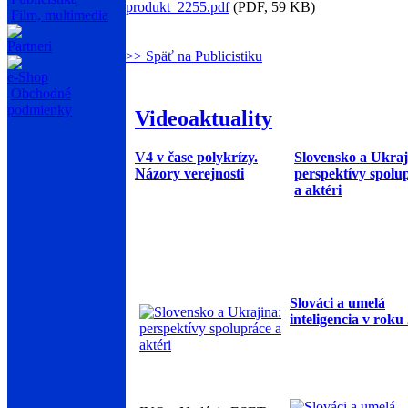
produkt_2255.pdf
(PDF, 59 KB)
Film, multimedia
Partneri
>> Späť na Publicistiku
e-Shop
Obchodné
podmienky
Videoaktuality
V4 v čase polykrízy.
Slovensko a Ukraj
Názory verejnosti
perspektívy spolu
a aktéri
Slováci a umelá
inteligencia v roku