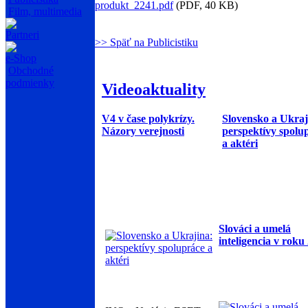
produkt_2241.pdf
(PDF, 40 KB)
Film, multimedia
Partneri
>> Späť na Publicistiku
e-Shop
Obchodné
podmienky
Videoaktuality
V4 v čase polykrízy.
Slovensko a Ukraj
Názory verejnosti
perspektívy spolu
a aktéri
Slováci a umelá
inteligencia v roku