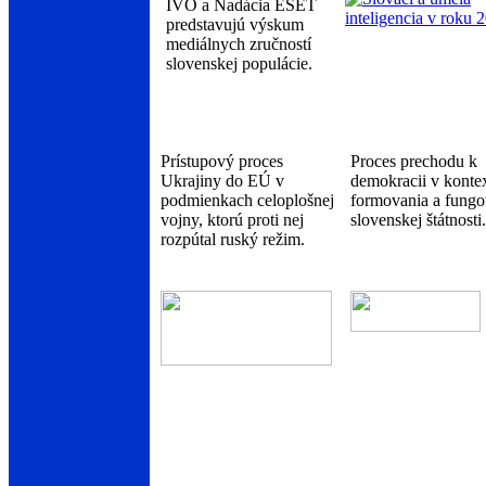
IVO a Nadácia ESET
predstavujú výskum
mediálnych zručností
slovenskej populácie.
Prístupový proces
Proces prechodu k
Ukrajiny do EÚ v
demokracii v konte
podmienkach celoplošnej
formovania a fungo
vojny, ktorú proti nej
slovenskej štátnosti.
rozpútal ruský režim.