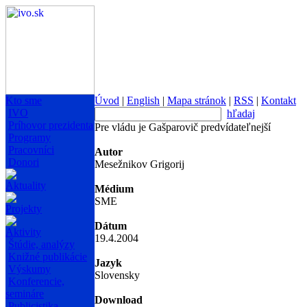
Kto sme
Úvod
|
English
|
Mapa stránok
|
RSS
|
Kontakt
IVO
hľadaj
Príhovor prezidenta
Pre vládu je Gašparovič predvídateľnejší
Programy
Pracovníci
Autor
Donori
Mesežnikov Grigorij
Aktuality
Médium
SME
Projekty
Dátum
Aktivity
19.4.2004
Štúdie, analýzy
Knižné publikácie
Jazyk
Výskumy
Slovensky
Konferencie,
semináre
Download
Publicistika