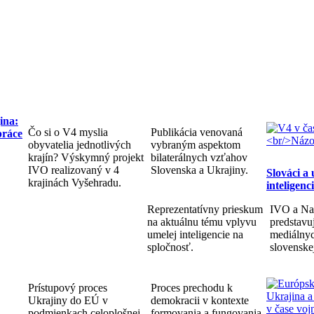
ina:
Čo si o V4 myslia
Publikácia venovaná
práce
obyvatelia jednotlivých
vybraným aspektom
krajín? Výskymný projekt
bilaterálnych vzťahov
IVO realizovaný v 4
Slovenska a Ukrajiny.
Slováci a
krajinách Vyšehradu.
inteligenc
Reprezentatívny prieskum
IVO a Na
na aktuálnu tému vplyvu
predstav
umelej inteligencie na
mediálnyc
spločnosť.
slovenske
Prístupový proces
Proces prechodu k
Ukrajiny do EÚ v
demokracii v kontexte
podmienkach celoplošnej
formovania a fungovania