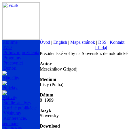
Kto sme
Úvod
|
English
|
Mapa stránok
|
RSS
|
Kontakt
IVO
hľadaj
Príhovor prezidenta
Prezidentské voľby na Slovensku: demokratické
Programy
Pracovníci
Autor
Donori
Mesežnikov Grigorij
Aktuality
Médium
Listy (Praha)
Projekty
Dátum
Aktivity
8_1999
Štúdie, analýzy
Knižné publikácie
Jazyk
Výskumy
Slovensky
Konferencie,
semináre
Download
Publicistika