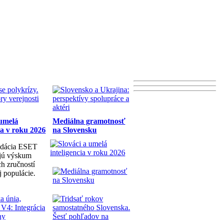
 umelá
Mediálna gramotnosť
ia v roku 2026
na Slovensku
dácia ESET
ujú výskum
h zručností
j populácie.