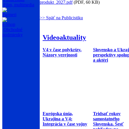
produkt_2027.pdf
(PDF, 60 KB)
Film, multimedia
Partneri
>> Späť na Publicistiku
e-Shop
Obchodné
podmienky
Videoaktuality
V4 v čase polykrízy.
Slovensko a Ukraj
Názory verejnosti
perspektívy spolu
a aktéri
Európska únia,
Tridsať rokov
Ukrajina a V4:
samostatného
Integrácia v čase vojny
Slovenska. Šesť