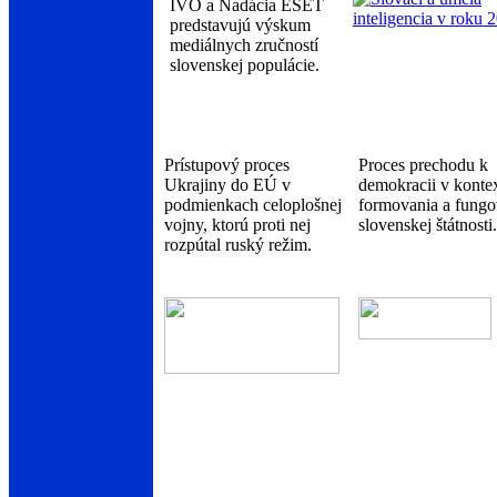
IVO a Nadácia ESET
predstavujú výskum
mediálnych zručností
slovenskej populácie.
Prístupový proces
Proces prechodu k
Ukrajiny do EÚ v
demokracii v konte
podmienkach celoplošnej
formovania a fungo
vojny, ktorú proti nej
slovenskej štátnosti.
rozpútal ruský režim.