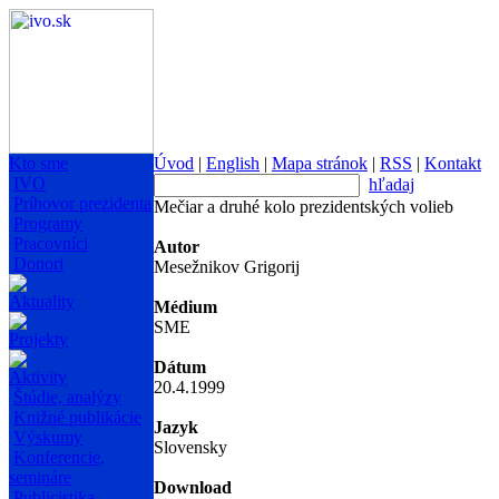
Kto sme
Úvod
|
English
|
Mapa stránok
|
RSS
|
Kontakt
IVO
hľadaj
Príhovor prezidenta
Mečiar a druhé kolo prezidentských volieb
Programy
Pracovníci
Autor
Donori
Mesežnikov Grigorij
Aktuality
Médium
SME
Projekty
Dátum
Aktivity
20.4.1999
Štúdie, analýzy
Knižné publikácie
Jazyk
Výskumy
Slovensky
Konferencie,
semináre
Download
Publicistika