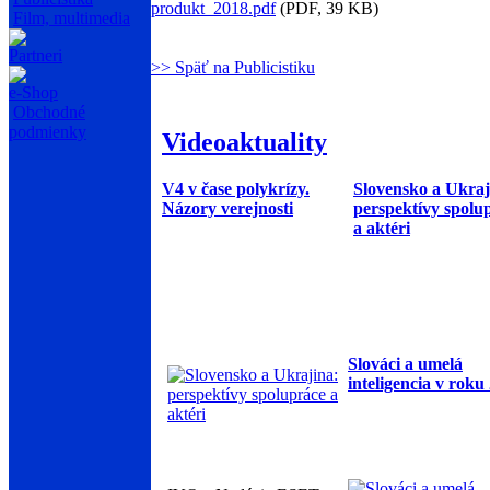
produkt_2018.pdf
(PDF, 39 KB)
Film, multimedia
Partneri
>> Späť na Publicistiku
e-Shop
Obchodné
podmienky
Videoaktuality
V4 v čase polykrízy.
Slovensko a Ukraj
Názory verejnosti
perspektívy spolu
a aktéri
Slováci a umelá
inteligencia v roku