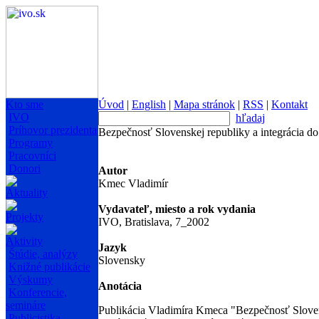
Kto sme
Úvod
|
English
|
Mapa stránok
|
RSS
|
Kontakt
IVO
hľadaj
Príhovor prezidenta
Bezpečnosť Slovenskej republiky a integrácia 
Programy
Pracovníci
Donori
Autor
Kmec Vladimír
Aktuality
Vydavateľ, miesto a rok vydania
Projekty
IVO, Bratislava, 7_2002
Aktivity
Jazyk
Štúdie, analýzy
Slovensky
Knižné publikácie
Výskumy
Anotácia
Konferencie,
semináre
Publikácia Vladimíra Kmeca "Bezpečnosť Sloven
Publicistika