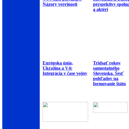
Názory verejnosti
perspektívy spolu
a aktéri
Európska únia,
Tridsať rokov
Ukrajina a V4:
samostatného
Integrácia v čase vojny
Slovenska. Šesť
pohľadov na
formovanie štátu