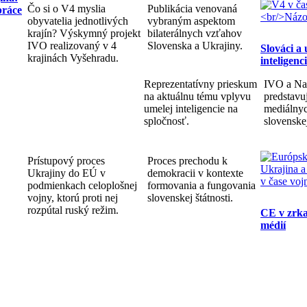
Čo si o V4 myslia
Publikácia venovaná
práce
obyvatelia jednotlivých
vybraným aspektom
krajín? Výskymný projekt
bilaterálnych vzťahov
IVO realizovaný v 4
Slovenska a Ukrajiny.
Slováci a
krajinách Vyšehradu.
inteligenc
Reprezentatívny prieskum
IVO a Na
na aktuálnu tému vplyvu
predstav
umelej inteligencie na
mediálnyc
spločnosť.
slovenske
Prístupový proces
Proces prechodu k
Ukrajiny do EÚ v
demokracii v kontexte
podmienkach celoplošnej
formovania a fungovania
vojny, ktorú proti nej
slovenskej štátnosti.
rozpútal ruský režim.
CE v zrka
médií