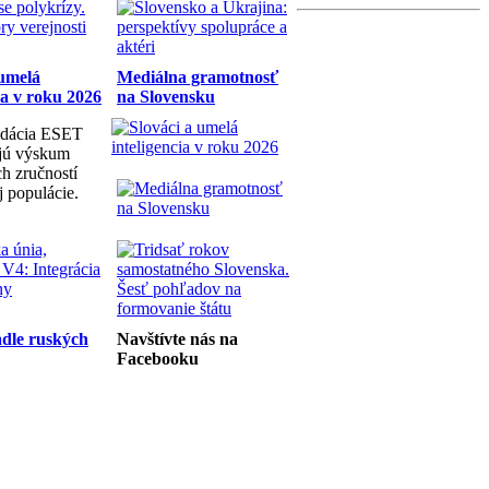
 umelá
Mediálna gramotnosť
ia v roku 2026
na Slovensku
dácia ESET
ujú výskum
h zručností
j populácie.
dle ruských
Navštívte nás na
Facebooku