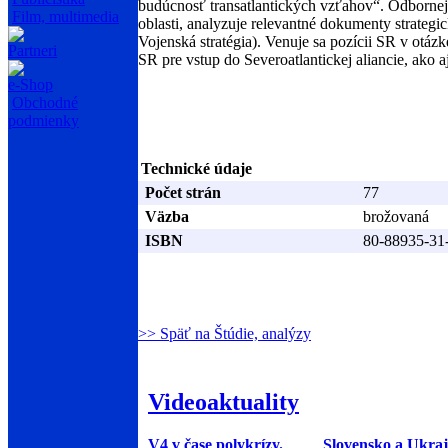
budúcnosť transatlantických vzťahov“. Odbornej 
Film, multimedia
oblasti, analyzuje relevantné dokumenty strategi
Vojenská stratégia). Venuje sa pozícii SR v otá
Partneri
SR pre vstup do Severoatlantickej aliancie, ako 
e-Shop
Obchodné
podmienky
Technické údaje
Počet strán
77
Väzba
brožovaná
ISBN
80-88935-31
>> Späť na Štúdie, analýzy
Videoaktuality
V4 v čase polykrízy.
Slovensko a Ukraj