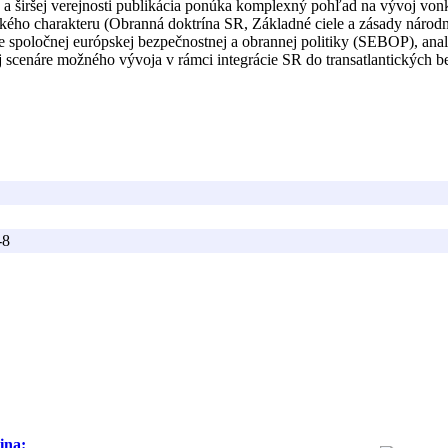
a širšej verejnosti publikácia ponúka komplexný pohľad na vývoj vonka
ckého charakteru (Obranná doktrína SR, Základné ciele a zásady národn
zke spoločnej európskej bezpečnostnej a obrannej politiky (SEBOP), a
aj scenáre možného vývoja v rámci integrácie SR do transatlantických b
-8
ina: