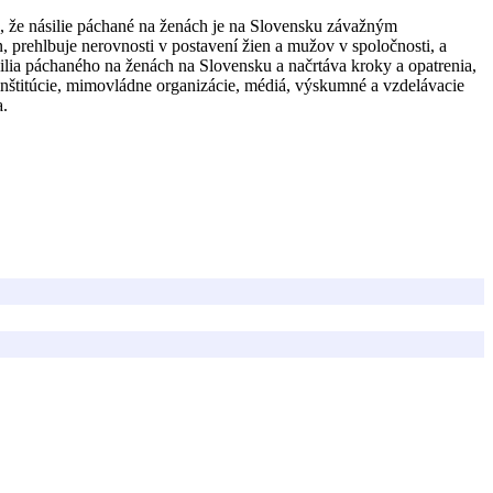
ie, že násilie páchané na ženách je na Slovensku závažným
prehlbuje nerovnosti v postavení žien a mužov v spoločnosti, a
ilia páchaného na ženách na Slovensku a načrtáva kroky a opatrenia,
e inštitúcie, mimovládne organizácie, médiá, výskumné a vzdelávacie
a.