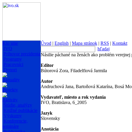
Kto sme
Úvod
|
English
|
Mapa stránok
|
RSS
|
Kontakt
IVO
hľadaj
Príhovor prezidenta
Násilie páchané na ženách ako problém verejnej 
Programy
Pracovníci
Editor
Donori
Bútorová Zora, Filadelfiová Jarmila
Aktuality
Autor
Andruchová Jana, Bartoňová Katarína, Bosá Mon
Projekty
Vydavateľ, miesto a rok vydania
Aktivity
IVO, Bratislava, 6_2005
Štúdie, analýzy
Knižné publikácie
Jazyk
Výskumy
Slovensky
Konferencie,
semináre
Anotácia
Publicistika