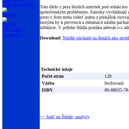
Film, multimedia
Toto dielo z pera šiestich autoriek pod redakcio
spoločenským problémom. Autorky vychádzajú z to
Partneri
preto v ňom treba vidieť jednu z prekážok rozvo
ktorými by k prevencii a eliminácii násilia pách
e-Shop
inštitúcie. V prílohe štúdia ponúka adresár o.i. 
Obchodné
podmienky
Download:
Násilie páchané na ženách ako probl
Technické údaje
Počet strán
128
Väzba
brožovaná
ISBN
80-88935-78
>> Späť na Štúdie, analýzy