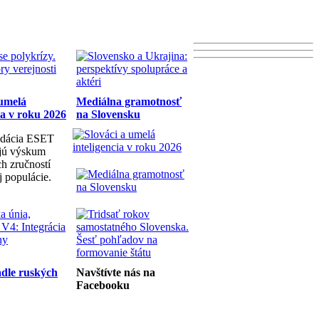
 umelá
Mediálna gramotnosť
ia v roku 2026
na Slovensku
dácia ESET
ujú výskum
h zručností
j populácie.
dle ruských
Navštívte nás na
Facebooku