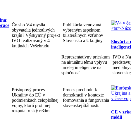
ina:
Čo si o V4 myslia
Publikácia venovaná
práce
obyvatelia jednotlivých
vybraným aspektom
krajín? Výskymný projekt
bilaterálnych vzťahov
IVO realizovaný v 4
Slovenska a Ukrajiny.
Slováci a
krajinách Vyšehradu.
inteligenc
Reprezentatívny prieskum
IVO a Na
na aktuálnu tému vplyvu
predstav
umelej inteligencie na
mediálnyc
spločnosť.
slovenske
Prístupový proces
Proces prechodu k
Ukrajiny do EÚ v
demokracii v kontexte
podmienkach celoplošnej
formovania a fungovania
vojny, ktorú proti nej
slovenskej štátnosti.
rozpútal ruský režim.
CE v zrka
médií