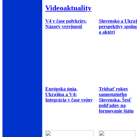
Videoaktuality
V4 v čase polykrízy.
Slovensko a Ukraj
Názory verejnosti
perspektívy spolu
a aktéri
Európska únia,
Tridsať rokov
Ukrajina a V4:
samostatného
Integrácia v čase vojny
Slovenska. Šesť
pohľadov na
formovanie štátu