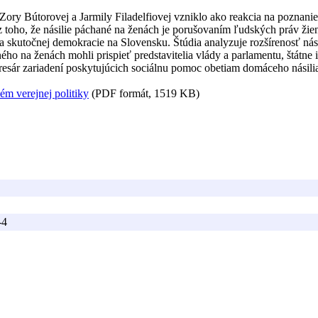
u Zory Bútorovej a Jarmily Filadelfiovej vzniklo ako reakcia na poznan
ho, že násilie páchané na ženách je porušovaním ľudských práv žien, 
ja skutočnej demokracie na Slovensku. Štúdia analyzuje rozšírenosť nás
aného na ženách mohli prispieť predstavitelia vlády a parlamentu, štátn
adresár zariadení poskytujúcich sociálnu pomoc obetiam domáceho násili
ém verejnej politiky
(PDF formát, 1519 KB)
-4