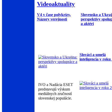
Videoaktuality
V4 v čase polykrízy.
Slovensko a Ukraj
Názory verejnosti
perspektívy spolu
a aktéri
Slováci a umelá
inteligencia v roku
IVO a Nadácia ESET
predstavujú výskum
mediálnych zručností
slovenskej populácie.