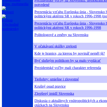
Prezidentské voľby na Slovensku: demokratick
Film, multimedia
potvrdené
Prezentácia vzťahu Európska únia - Slovensko 
Partneri
politickými aktérmi SR v rokoch 1996-1998 (po
e-Shop
Prezentácia vzťahu Európska únia - Slovensko 
Obchodné
politickými aktérmi SR v rokoch 1996-1998
podmienky
Politologové a změny na Slovensku
V očakávaní skúšky zrelosti
Kde je hranice, za kterou by novinář neměl jít?
Byť slušným politikom by sa malo vyplácať
Prezidentské voľby mali charakter referenda
Tieňohry: smiešne i zlovestné
Krušný osud pravice
Zlepšený imidž Slovenska
Diskusia o aktuálnych vnútropolitických a eko
otázkach na Slovensku