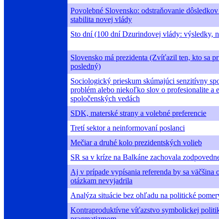
Povolebné Slovensko: odstraňovanie dôsledkov
stabilita novej vlády
Sto dní (100 dní Dzurindovej vlády: výsledky, 
Slovensko má prezidenta (Zvíťazil ten, kto sa pr
posledný)
Sociologický prieskum skúmajúci senzitívny sp
problém alebo niekoľko slov o profesionalite a e
spoločenských vedách
SDK, materské strany a volebné preferencie
Tretí sektor a neinformovaní poslanci
Mečiar a druhé kolo prezidentských volieb
SR sa v kríze na Balkáne zachovala zodpovedn
Aj v prípade vypísania referenda by sa väčšina
otázkam nevyjadrila
Analýza situácie bez ohľadu na politické pomer
Kontraproduktívne víťazstvo symbolickej politi
pragmatizmom