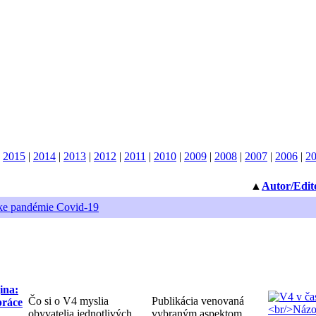
|
2015
|
2014
|
2013
|
2012
|
2011
|
2010
|
2009
|
2008
|
2007
|
2006
|
2
▲
Autor/Edit
ike pandémie Covid-19
ina:
Čo si o V4 myslia
Publikácia venovaná
práce
obyvatelia jednotlivých
vybraným aspektom