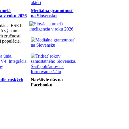
 umelá
Mediálna gramotnosť
ia v roku 2026
na Slovensku
dácia ESET
ujú výskum
h zručností
j populácie.
dle ruských
Navštívte nás na
Facebooku