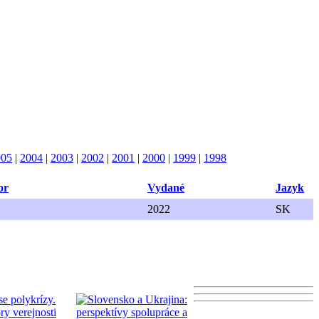
005
|
2004
|
2003
|
2002
|
2001
|
2000
|
1999
|
1998
or
Vydané
Jazyk
2022
SK