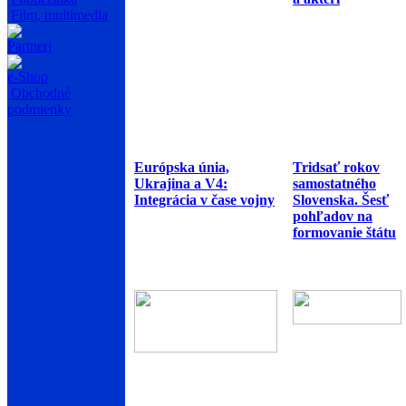
Film, multimedia
Partneri
e-Shop
Obchodné
podmienky
Európska únia,
Tridsať rokov
Ukrajina a V4:
samostatného
Integrácia v čase vojny
Slovenska. Šesť
pohľadov na
formovanie štátu