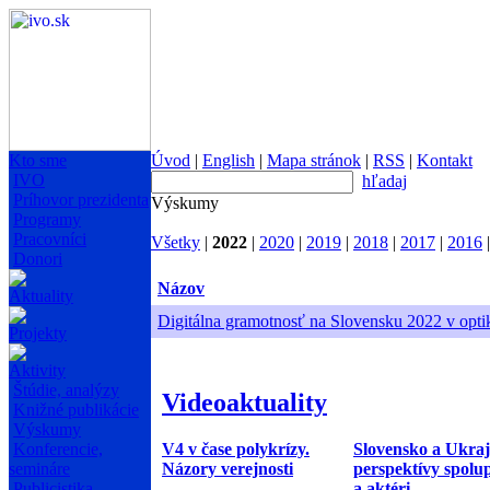
Kto sme
Úvod
|
English
|
Mapa stránok
|
RSS
|
Kontakt
IVO
hľadaj
Príhovor prezidenta
Výskumy
Programy
Pracovníci
Všetky
|
2022
|
2020
|
2019
|
2018
|
2017
|
2016
Donori
Názov
Aktuality
Digitálna gramotnosť na Slovensku 2022 v opt
Projekty
Aktivity
Štúdie, analýzy
Videoaktuality
Knižné publikácie
Výskumy
V4 v čase polykrízy.
Slovensko a Ukraj
Konferencie,
Názory verejnosti
perspektívy spolu
semináre
a aktéri
Publicistika