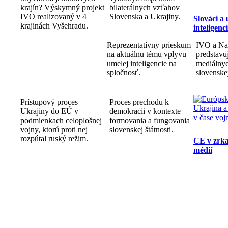
krajín? Výskymný projekt
bilaterálnych vzťahov
IVO realizovaný v 4
Slovenska a Ukrajiny.
Slováci a
krajinách Vyšehradu.
inteligenc
Reprezentatívny prieskum
IVO a Na
na aktuálnu tému vplyvu
predstav
umelej inteligencie na
mediálnyc
spločnosť.
slovenske
Prístupový proces
Proces prechodu k
Ukrajiny do EÚ v
demokracii v kontexte
podmienkach celoplošnej
formovania a fungovania
vojny, ktorú proti nej
slovenskej štátnosti.
rozpútal ruský režim.
CE v zrka
médií