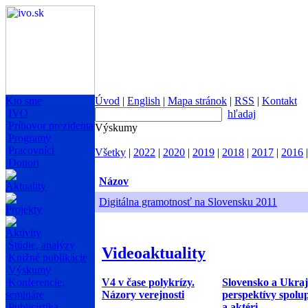
Kto sme
Úvod
|
English
|
Mapa stránok
|
RSS
|
Kontakt
IVO
hľadaj
Príhovor prezidenta
Výskumy
Programy
Pracovníci
Všetky
|
2022
|
2020
|
2019
|
2018
|
2017
|
2016
Donori
Názov
Aktuality
Digitálna gramotnosť na Slovensku 2011
Projekty
Aktivity
Štúdie, analýzy
Videoaktuality
Knižné publikácie
Výskumy
V4 v čase polykrízy.
Slovensko a Ukraj
Konferencie,
Názory verejnosti
perspektívy spolu
semináre
a aktéri
Publicistika