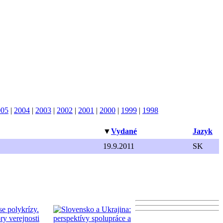
005
|
2004
|
2003
|
2002
|
2001
|
2000
|
1999
|
1998
▼
Vydané
Jazyk
19.9.2011
SK