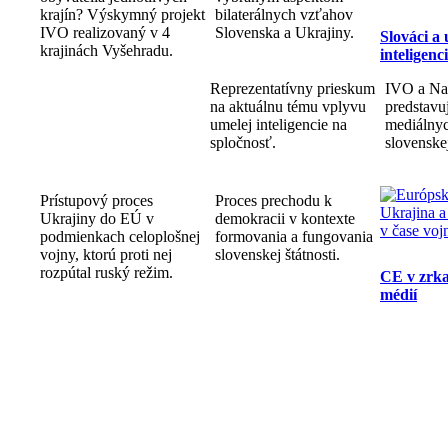
krajín? Výskymný projekt
bilaterálnych vzťahov
IVO realizovaný v 4
Slovenska a Ukrajiny.
Slováci a
krajinách Vyšehradu.
inteligenc
Reprezentatívny prieskum
IVO a Na
na aktuálnu tému vplyvu
predstav
umelej inteligencie na
mediálnyc
spločnosť.
slovenske
Prístupový proces
Proces prechodu k
Ukrajiny do EÚ v
demokracii v kontexte
podmienkach celoplošnej
formovania a fungovania
vojny, ktorú proti nej
slovenskej štátnosti.
rozpútal ruský režim.
CE v zrka
médií