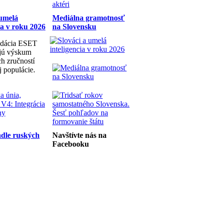
 umelá
Mediálna gramotnosť
ia v roku 2026
na Slovensku
dácia ESET
ujú výskum
h zručností
j populácie.
dle ruských
Navštívte nás na
Facebooku