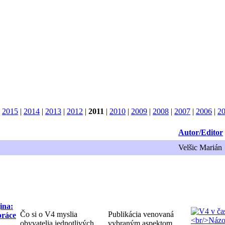
|
2015
|
2014
|
2013
|
2012
|
2011
|
2010
|
2009
|
2008
|
2007
|
2006
|
2
Autor/Editor
Velšic Marián
ina:
Čo si o V4 myslia
Publikácia venovaná
práce
obyvatelia jednotlivých
vybraným aspektom