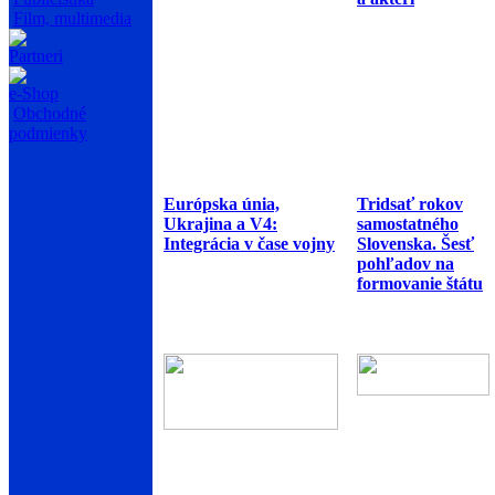
Film, multimedia
Partneri
e-Shop
Obchodné
podmienky
Európska únia,
Tridsať rokov
Ukrajina a V4:
samostatného
Integrácia v čase vojny
Slovenska. Šesť
pohľadov na
formovanie štátu