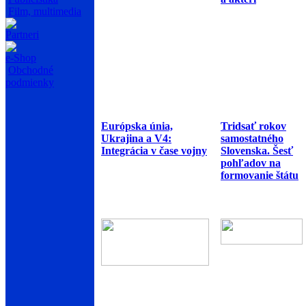
Film, multimedia
Partneri
e-Shop
Obchodné
podmienky
Európska únia,
Tridsať rokov
Ukrajina a V4:
samostatného
Integrácia v čase vojny
Slovenska. Šesť
pohľadov na
formovanie štátu