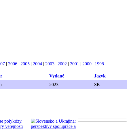
007
|
2006
|
2005
|
2004
|
2003
|
2002
|
2001
|
2000
|
1998
or
Vydané
Jazyk
n
2023
SK