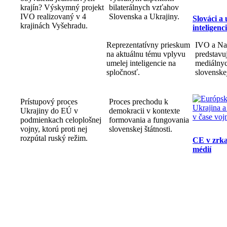
krajín? Výskymný projekt
bilaterálnych vzťahov
IVO realizovaný v 4
Slovenska a Ukrajiny.
Slováci a
krajinách Vyšehradu.
inteligenc
Reprezentatívny prieskum
IVO a Na
na aktuálnu tému vplyvu
predstav
umelej inteligencie na
mediálnyc
spločnosť.
slovenske
Prístupový proces
Proces prechodu k
Ukrajiny do EÚ v
demokracii v kontexte
podmienkach celoplošnej
formovania a fungovania
vojny, ktorú proti nej
slovenskej štátnosti.
rozpútal ruský režim.
CE v zrka
médií