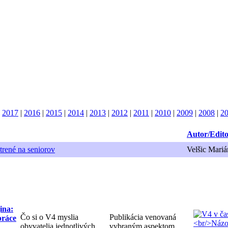
|
2017
|
2016
|
2015
|
2014
|
2013
|
2012
|
2011
|
2010
|
2009
|
2008
|
2
Autor/Edit
trené na seniorov
Velšic Mariá
ina:
Čo si o V4 myslia
Publikácia venovaná
práce
obyvatelia jednotlivých
vybraným aspektom