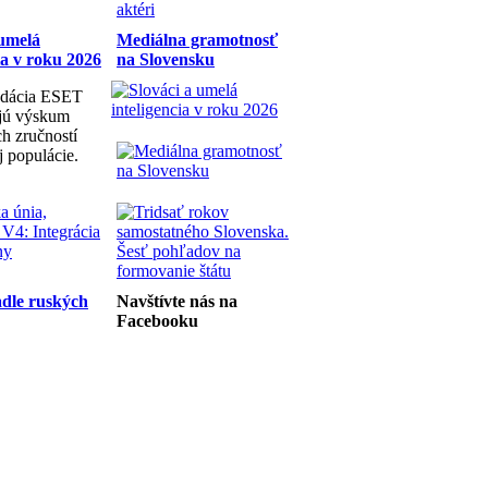
 umelá
Mediálna gramotnosť
ia v roku 2026
na Slovensku
dácia ESET
ujú výskum
h zručností
j populácie.
dle ruských
Navštívte nás na
Facebooku