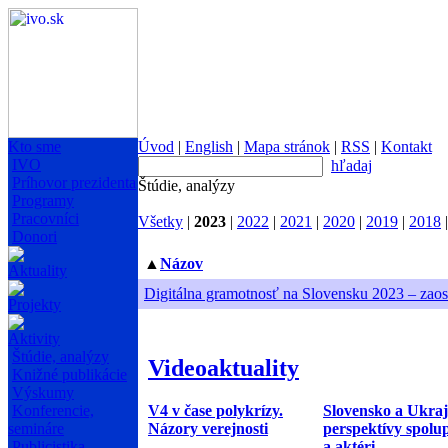
Kto sme
Úvod
|
English
|
Mapa stránok
|
RSS
|
Kontakt
IVO
hľadaj
Príhovor prezidenta
Štúdie, analýzy
Programy
Pracovníci
Všetky
|
2023
|
2022
|
2021
|
2020
|
2019
|
2018
Donori
▲
Názov
Aktuality
Digitálna gramotnosť na Slovensku 2023 – zaos
Projekty
Aktivity
Štúdie, analýzy
Videoaktuality
Knižné publikácie
Výskumy
V4 v čase polykrízy.
Slovensko a Ukraj
Konferencie,
Názory verejnosti
perspektívy spolu
semináre
a aktéri
Publicistika