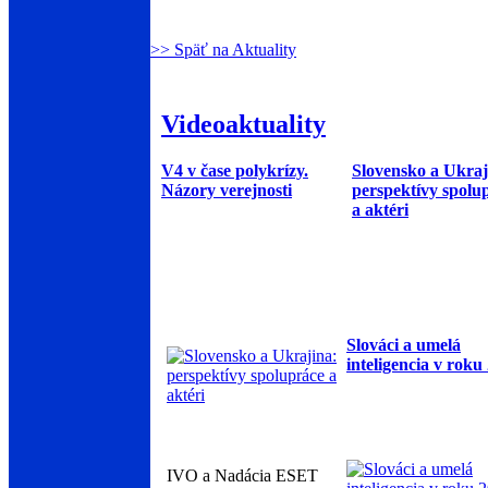
>> Späť na Aktuality
Videoaktuality
V4 v čase polykrízy.
Slovensko a Ukraj
Názory verejnosti
perspektívy spolu
a aktéri
Slováci a umelá
inteligencia v roku
IVO a Nadácia ESET