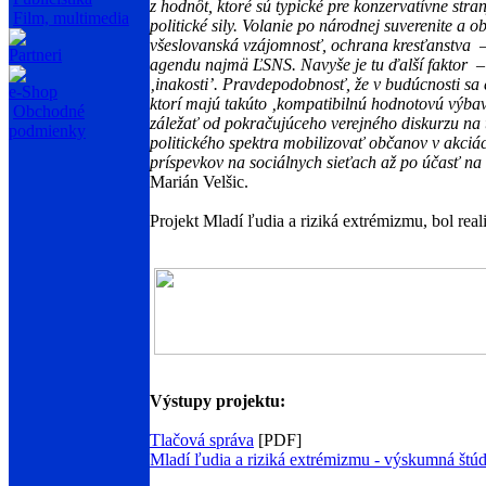
z hodnôt, ktoré sú typické pre konzervatívne str
Film, multimedia
politické sily. Volanie po národnej suverenite a
všeslovanská vzájomnosť, ochrana kresťanstva – 
Partneri
agendu najmä ĽSNS.
Navyše je tu ďalší faktor –
‚inakosti’. Pravdepodobnosť, že v budúcnosti sa
e-Shop
ktorí majú takúto ‚kompatibilnú hodnotovú výbav
Obchodné
záležať od pokračujúceho verejného diskurzu na t
podmienky
politického spektra mobilizovať občanov v akciác
príspevkov na sociálnych sieťach až po účasť n
Marián Velšic.
Projekt Mladí ľudia a riziká extrémizmu, bol rea
Výstupy projektu:
Tlačová správa
[PDF]
Mladí ľudia a riziká extrémizmu - výskumná štúd