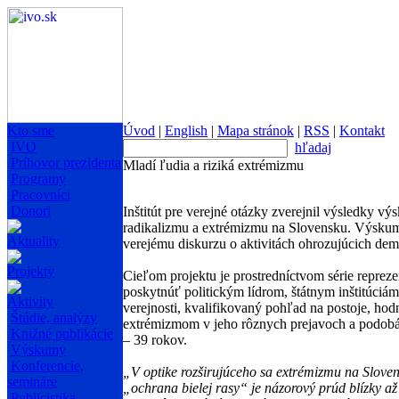
Kto sme
Úvod
|
English
|
Mapa stránok
|
RSS
|
Kontakt
IVO
hľadaj
Príhovor prezidenta
Mladí ľudia a riziká extrémizmu
Programy
Pracovníci
Donori
Inštitút pre verejné otázky zverejnil výsledky v
radikalizmu a extrémizmu na Slovensku. Výsku
Aktuality
verejému diskurzu o aktivitách ohrozujúcich dem
Projekty
Cieľom projektu je prostredníctvom série repre
poskytnúť politickým lídrom, štátnym inštitúciá
Aktivity
verejnosti, kvalifikovaný pohľad na postoje, hod
Štúdie, analýzy
extrémizmom v jeho rôznych prejavoch a podobá
Knižné publikácie
– 39 rokov.
Výskumy
Konferencie,
„V optike rozširujúceho sa extrémizmu na Sloven
semináre
„ochrana bielej rasy“ je názorový prúd blízky 
Publicistika