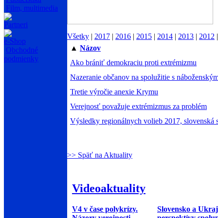
Film, multimedia
Partneri
Všetky
|
2017
|
2016
|
2015
|
2014
|
2013
|
2012
e-Shop
▲
Názov
Obchodné
podmienky
Ako brániť demokraciu proti extrémizmu
Nazeranie občanov na spolužitie s náboženským
Tretie výročie anexie Krymu
Verejnosť považuje extrémizmus za problém
Výsledky regionálnych volieb 2017, slovenská 
>> Späť na Aktuality
Videoaktuality
V4 v čase polykrízy.
Slovensko a Ukraj
Názory verejnosti
perspektívy spolu