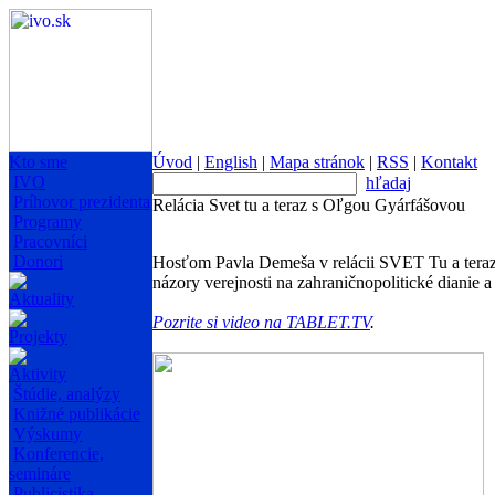
Kto sme
Úvod
|
English
|
Mapa stránok
|
RSS
|
Kontakt
IVO
hľadaj
Príhovor prezidenta
Relácia Svet tu a teraz s Oľgou Gyárfášovou
Programy
Pracovníci
Donori
Hosťom Pavla Demeša v relácii SVET Tu a tera
názory verejnosti na zahraničnopolitické dianie 
Aktuality
Pozrite si video na TABLET.TV
.
Projekty
Aktivity
Štúdie, analýzy
Knižné publikácie
Výskumy
Konferencie,
semináre
Publicistika