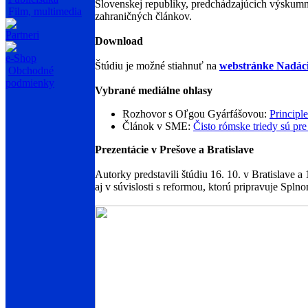
Slovenskej republiky, predchádzajúcich výskumn
Film, multimedia
zahraničných článkov.
Partneri
Download
e-Shop
Štúdiu je možné stiahnuť na
webstránke Nadácie
Obchodné
podmienky
Vybrané mediálne ohlasy
Rozhovor s Oľgou Gyárfášovou:
Principle
Článok v SME:
Čisto rómske triedy sú pre 
Prezentácie v Prešove a Bratislave
Autorky predstavili štúdiu 16. 10. v Bratislave 
aj v súvislosti s reformou, ktorú pripravuje Sp