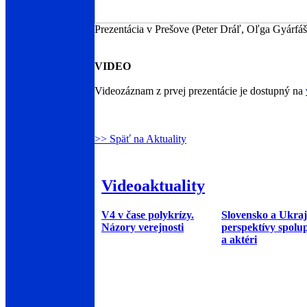
Prezentácia v Prešove (Peter Dráľ, Oľga Gyárfá
VIDEO
Videozáznam z prvej prezentácie je dostupný na
>> Späť na Aktuality
Videoaktuality
V4 v čase polykrízy.
Slovensko a Ukraj
Názory verejnosti
perspektívy spolu
a aktéri