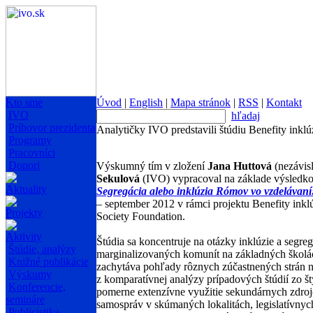
Kto sme
Úvod
|
English
|
Mapa stránok
|
RSS
|
Kontakt
IVO
hľadaj
Príhovor prezidenta
Analytičky IVO predstavili štúdiu Benefity inklú
Programy
Pracovníci
Donori
Výskumný tím v zložení
Jana Huttová
(nezávis
Sekulová
(IVO) vypracoval na základe výsledko
Aktuality
Segregácia alebo inklúzia Rómov vo vzdelávaní
– september 2012 v rámci projektu Benefity inkl
Projekty
Society Foundation.
Aktivity
Štúdia sa koncentruje na otázky inklúzie a segr
Štúdie, analýzy
marginalizovaných komunít na základných školách
Knižné publikácie
zachytáva pohľady rôznych zúčastnených strán n
Výskumy
z komparatívnej analýzy prípadových štúdií zo št
Konferencie,
pomerne extenzívne využitie sekundárnych zdrojov
semináre
samospráv v skúmaných lokalitách, legislatívnyc
Publicistika