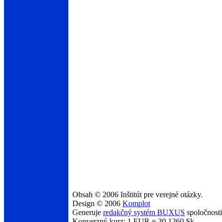
Obsah © 2006 Inštitút pre verejné otázky.
Design © 2006
Komplot
Generuje
redakčný systém BUXUS
spoločnost
Konverzný kurz: 1 EUR = 30,1260 Sk