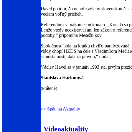
Havel po tom, čo nebol zvolený slovenskou časť
veciam voľný priebeh.
Referendum sa nakoniec nekonalo. „Konala sa pet
Lenže vtedy neexistoval ani len zákon o referend
podoby,“ pripomína Mesežnikov.
Spoločnosť bola na krátku chvíľu paralyzovaná.
vlády chopí HZDS na čele s Vladimírom Mečiarom
samostatnosti, dala za pravdu,“ dodal.
Václav Havel sa v januári 1993 stal prvým prezi
Stanislava Harkotová
(krátené)
>> Späť na Aktuality
Videoaktuality