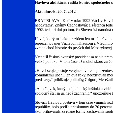
Havlova abdikácia veštila koniec spoločného 
Aktualne.sk, 20. 7. 2012
BRATISLAVA - Keď v roku 1992 Václav Havel odch
neodvratný. Známy Čechoslovák a zástanca federá
1992, teda tri dni po tom, čo Slovenská národná 
Havel, ktorý mal ako prezident len malé právomoci
reprezentovanej Václavom Klausom a Vladimírom M
zvrátiť chod histórie do prvých dní Masarykovej
Vtedajší československý prezident sa náhle preme
veľkú politiku. V tom čase už mohol skoro za čok
„Havel svoje postoje verejne otvorene prezentoval
komunizmu ubehli len dva roky, neexistovali me
predstavy,“ približuje politológ Grigorij Mesežni
„Ako človek, ktorý mal politický inštinkt a vide
spoločný štát sa už nedá zachrániť,“ upozorňuje
Slováci Havlovu postavu v tom čase vnímali rozli
republiky, bolo podľa prieskumov do 20 percent.
skôr prihovárala za rôzne formy zachovania spo