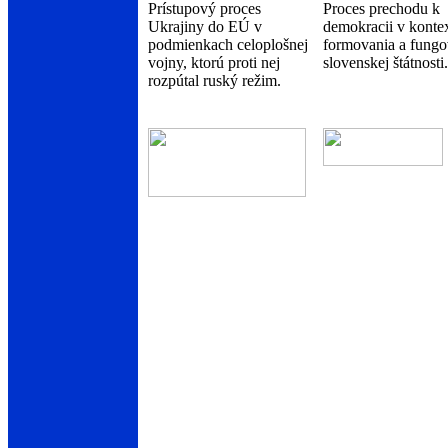
Prístupový proces
Proces prechodu k
Ukrajiny do EÚ v
demokracii v konte
podmienkach celoplošnej
formovania a fungo
vojny, ktorú proti nej
slovenskej štátnosti.
rozpútal ruský režim.