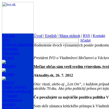
Kto sme
Úvod
|
English
|
Mapa stránok
|
RSS
|
Kontakt
IVO
hľadaj
Príhovor prezidenta
Hodnotenie dvoch významných postáv postkomu
Programy
Pracovníci
Donori
Prezident IVO o Vladimírovi Mečiarovi a Václavo
Aktuality
Mečiar občas sám veril svojim výmyslom, tvr
Projekty
Aktuality.sk, 26. 7. 2012
Aktivity
Otec vlasti, alebo aj „Len On“, v každom prípa
Štúdie, analýzy
okrúhlu 70-tku. Ako jeho politický prínos pri tejt
Knižné publikácie
Výskumy
Čo považujete za najväčšie pozitíva politika
Konferencie,
semináre
Som skôr zástanca kritického prístupu k Vladimí
Publicistika