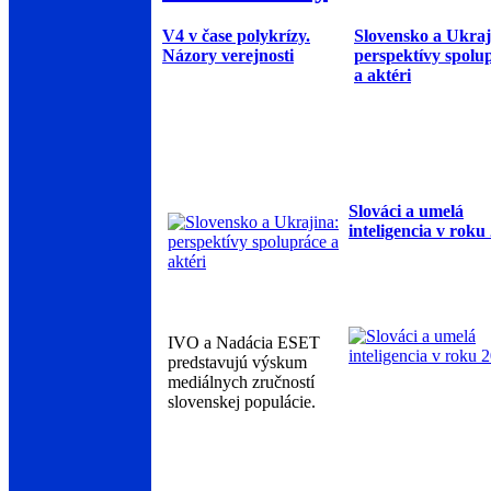
V4 v čase polykrízy.
Slovensko a Ukraj
Názory verejnosti
perspektívy spolu
a aktéri
Slováci a umelá
inteligencia v roku
IVO a Nadácia ESET
predstavujú výskum
mediálnych zručností
slovenskej populácie.