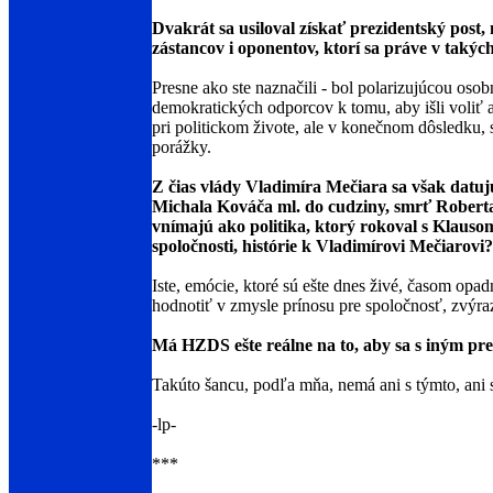
Dvakrát sa usiloval získať prezidentský post,
zástancov i oponentov, ktorí sa práve v takýc
Presne ako ste naznačili - bol polarizujúcou osob
demokratických odporcov k tomu, aby išli voliť a
pri politickom živote, ale v konečnom dôsledku, s
porážky.
Z čias vlády Vladimíra Mečiara sa však datujú
Michala Kováča ml. do cudziny, smrť Roberta
vnímajú ako politika, ktorý rokoval s Klausom
spoločnosti, histórie k Vladimírovi Mečiarovi?
Iste, emócie, ktoré sú ešte dnes živé, časom opad
hodnotiť v zmysle prínosu pre spoločnosť, zvýra
Má HZDS ešte reálne na to, aby sa s iným pr
Takúto šancu, podľa mňa, nemá ani s týmto, an
-lp-
***