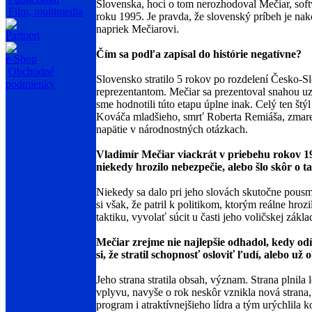
Slovenska, hoci o tom nerozhodoval Mečiar, sof
Film, multimedia
roku 1995. Je pravda, že slovenský príbeh je nak
napriek Mečiarovi.
Partneri
Čím sa podľa zapísal do histórie negatívne?
e-Shop
Obchodné
Slovensko stratilo 5 rokov po rozdelení Česko-
podmienky
reprezentantom. Mečiar sa prezentoval snahou 
sme hodnotili túto etapu úplne inak. Celý ten št
Kováča mladšieho, smrť Roberta Remiáša, zmarené
napätie v národnostných otázkach.
Vladimír Mečiar viackrát v priebehu rokov 199
niekedy hrozilo nebezpečie, alebo šlo skôr o t
Niekedy sa dalo pri jeho slovách skutočne pousm
si však, že patril k politikom, ktorým reálne hro
taktiku, vyvolať súcit u časti jeho voličskej zákla
Mečiar zrejme nie najlepšie odhadol, kedy odí
si, že stratil schopnosť osloviť ľudí, alebo u
Jeho strana stratila obsah, význam. Strana plni
vplyvu, navyše o rok neskôr vznikla nová strana, 
program i atraktívnejšieho lídra a tým urýchlila