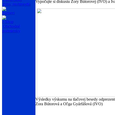
Vypočujte si diskusiu Zory Bútorovej (IVO) a 
Film, multimedia
Partneri
e-Shop
Obchodné
podmienky
Výsledky výskumu na tlačovej besedy odprezento
Zora Bútorová a Oľga Gyárfášová (IVO)