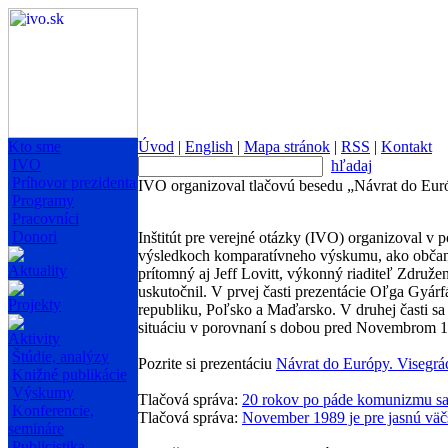
Kto sme
Úvod
|
English
|
Mapa stránok
|
RSS
|
Kontakt
IVO
hľadaj
Príhovor prezidenta
IVO organizoval tlačovú besedu „Návrat do Eur
Programy
Pracovníci
Donori
Inštitút pre verejné otázky (IVO) organizoval v
výsledkoch komparatívneho výskumu, ako občania
Aktuality
prítomný aj Jeff Lovitt, výkonný riaditeľ Združ
uskutočnil. V prvej časti prezentácie Oľga Gyá
Projekty
republiku, Poľsko a Maďarsko. V druhej časti sa
situáciu v porovnaní s dobou pred Novembrom 1
Aktivity
Štúdie, analýzy
Pozrite si prezentáciu
Návrat do Európy. Visegrád
Knižné publikácie
Výskumy
Tlačová správa:
20 rokov po páde komunizmu sa
Konferencie,
Tlačová správa:
November 1989 je pre jasnú väč
semináre
Publicistika