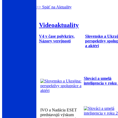
>> Späť na Aktuality
Videoaktuality
V4 v čase polykrízy.
Slovensko a Ukraj
Názory verejnosti
perspektívy spolu
a aktéri
Slováci a umelá
inteligencia v roku
IVO a Nadácia ESET
predstavujú výskum