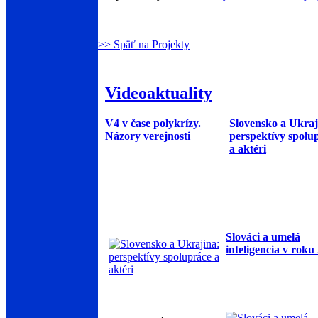
>> Späť na Projekty
Videoaktuality
V4 v čase polykrízy.
Slovensko a Ukraj
Názory verejnosti
perspektívy spolu
a aktéri
Slováci a umelá
inteligencia v roku