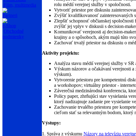
rolu médií verejnej služby v spoločnosti.
Film, multimedia
Vytvoriť priestor pre diskusiu zainteresova
Partneri
Zvýšiť kvalifikovanosť zainteresovaných sk
Zlepšiť schopnosť občianskej spoločnosti 
e-Shop
zvýšiť jej vplyv v diskusii s decision-maker
Obchodné
Komunikovať verejnosti aj decision-makero
podmienky
krajiny a o spôsoboch, akým majú túto svo
Zachovať trvalý priestor na diskusiu o méd
Aktivity projektu:
Analýza stavu médií verejnej služby v SR 
Výskum názorov a očakávaní verejnosti a za
výskum).
Vytvorenie priestoru pre kompetentnú disku
a workshopov; virtuálny priestor - internet
Záverečná medzinárodná konferencia, ktor
Policy paper, zhrňujúci stav vysielania ve
ktorý nadizajnuje zadanie pre vysielanie v
Zachovanie trvalého priestoru pre kompete
cieľom stať sa relevantným bodom, ktorý m
Výstupy:
1. Správa z výskumu
Názory na televíziu verejne