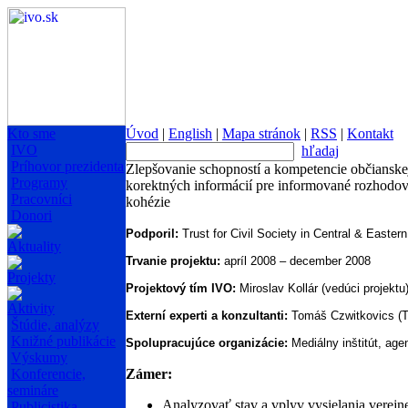
Kto sme
Úvod
|
English
|
Mapa stránok
|
RSS
|
Kontakt
IVO
hľadaj
Príhovor prezidenta
Zlepšovanie schopností a kompetencie občianskej
Programy
korektných informácií pre informované rozhodovan
Pracovníci
kohézie
Donori
Podporil:
Trust for Civil Society in Central & Easter
Aktuality
Trvanie projektu:
apríl 2008 – december 2008
Projekty
Projektový tím IVO:
Miroslav Kollár (vedúci projektu
Aktivity
Externí experti a konzultanti:
Tomáš Czwitkovics (TR
Štúdie, analýzy
Knižné publikácie
Spolupracujúce organizácie:
Mediálny inštitút, ag
Výskumy
Konferencie,
Zámer:
semináre
Analyzovať stav a vplyv vysielania verejne
Publicistika