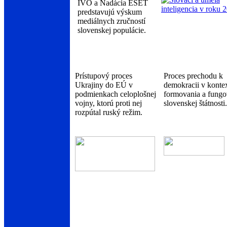
IVO a Nadácia ESET
predstavujú výskum
mediálnych zručností
slovenskej populácie.
Prístupový proces
Proces prechodu k
Ukrajiny do EÚ v
demokracii v konte
podmienkach celoplošnej
formovania a fungo
vojny, ktorú proti nej
slovenskej štátnosti.
rozpútal ruský režim.