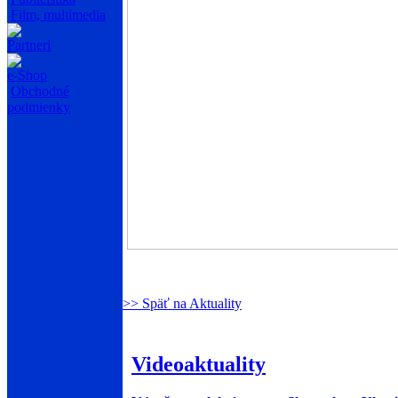
Film, multimedia
Partneri
e-Shop
Obchodné
podmienky
>> Späť na Aktuality
Videoaktuality