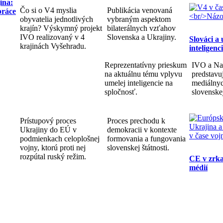
ina:
Čo si o V4 myslia
Publikácia venovaná
práce
obyvatelia jednotlivých
vybraným aspektom
krajín? Výskymný projekt
bilaterálnych vzťahov
IVO realizovaný v 4
Slovenska a Ukrajiny.
Slováci a
krajinách Vyšehradu.
inteligenc
Reprezentatívny prieskum
IVO a Na
na aktuálnu tému vplyvu
predstav
umelej inteligencie na
mediálnyc
spločnosť.
slovenske
Prístupový proces
Proces prechodu k
Ukrajiny do EÚ v
demokracii v kontexte
podmienkach celoplošnej
formovania a fungovania
vojny, ktorú proti nej
slovenskej štátnosti.
rozpútal ruský režim.
CE v zrka
médií