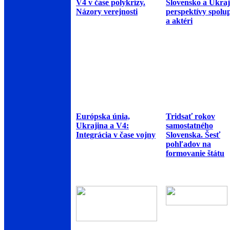
V4 v čase polykrízy.
Slovensko a Ukraj
Názory verejnosti
perspektívy spolu
a aktéri
Európska únia,
Tridsať rokov
Ukrajina a V4:
samostatného
Integrácia v čase vojny
Slovenska. Šesť
pohľadov na
formovanie štátu