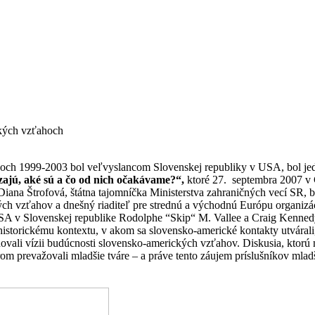
ckých vzťahoch
koch 1999-2003 bol veľvyslancom Slovenskej republiky v USA, bol je
zajú, aké sú a čo od nich očakávame?“,
ktoré 27. septembra 2007 v C
 Diana Štrofová, štátna tajomníčka Ministerstva zahraničných vecí SR,
ch vzťahov a dnešný riaditeľ pre strednú a východnú Európu organiz
 USA v Slovenskej republike Rodolphe “Skip“ M. Vallee a Craig Kenned
 k historickému kontextu, v akom sa slovensko-americké kontakty utvár
ovali vízii budúcnosti slovensko-amerických vzťahov. Diskusia, ktorú
m prevažovali mladšie tváre – a práve tento záujem príslušníkov mladšej