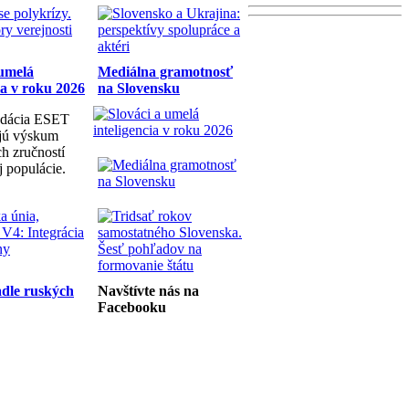
 umelá
Mediálna gramotnosť
ia v roku 2026
na Slovensku
dácia ESET
ujú výskum
h zručností
j populácie.
dle ruských
Navštívte nás na
Facebooku