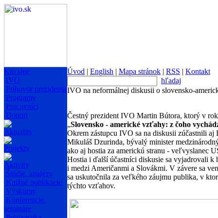
Kto sme
Úvod
|
English
|
Mapa stránok
|
RSS
|
Kontakt
IVO
hľadaj
Príhovor prezidenta
IVO na neformálnej diskusii o slovensko-ameri
Programy
Pracovníci
Donori
Čestný prezident IVO Martin Bútora, ktorý v ro
„
Slovensko - americké vzťahy: z čoho vychád
Aktuality
Okrem zástupcu IVO sa na diskusii zúčastnili aj
Mikuláš Dzurinda, bývalý minister medzinárodný
Projekty
ako aj hostia za americkú stranu - veľvyslanec
Hostia i ďalší účastníci diskusie sa vyjadrovali
Aktivity
i medzi Američanmi a Slovákmi. V závere sa ven
Štúdie, analýzy
sa uskutočnila za veľkého záujmu publika, v ktoro
Knižné publikácie
týchto vzťahov.
Výskumy
Konferencie,
semináre
Publicistika