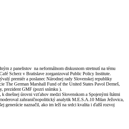
dným z panelistov na neformálnom diskusnom stretnutí na tému
afé Scherz v Bratislave zorganizoval Public Policy Institute.
 bývalý premiér a poslanec Národnej rady Slovenskej republiky
ácie The German Marshall Fund of the United States Pavol Demeš,
y, prezident GMF (pozri snímku ).
ali, k dnešnej úrovni vzťahov medzi Slovenskom a Spojenými štátmi
 moderoval zahraničnopolitický analytik M.E.S.A.10 Milan Ježovica,
 generácie naznačil, ako im leží na srdci kvalita i ďalší rozvoj