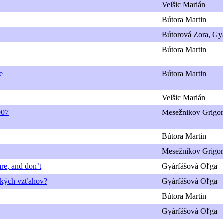
Velšic Marián
Bútora Martin
Bútorová Zora, Gy
Bútora Martin
e
Bútora Martin
Velšic Marián
007
Mesežnikov Grigor
Bútora Martin
Mesežnikov Grigor
re, and don’t
Gyárfášová Oľga
tických vzťahov?
Gyárfášová Oľga
Bútora Martin
Gyárfášová Oľga