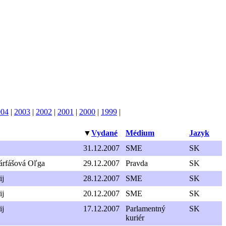
004
|
2003
|
2002
|
2001
|
2000
|
1999
|
▼
Vydané
Médium
Jazyk
31.12.2007
SME
SK
árfášová Oľga
29.12.2007
Pravda
SK
ij
28.12.2007
SME
SK
ij
20.12.2007
SME
SK
ij
17.12.2007
Parlamentný
SK
kuriér