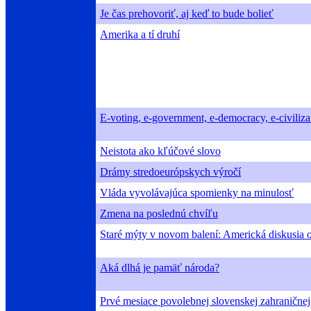
Je čas prehovoriť, aj keď to bude bolieť
Amerika a tí druhí
E-voting, e-government, e-democracy, e-civiliza
Neistota ako kľúčové slovo
Drámy stredoeurópskych výročí
Vláda vyvolávajúca spomienky na minulosť
Zmena na poslednú chvíľu
Staré mýty v novom balení: Americká diskusia 
Aká dlhá je pamäť národa?
Prvé mesiace povolebnej slovenskej zahraničnej