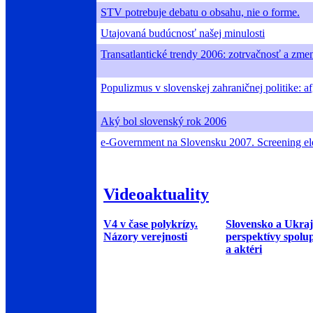
STV potrebuje debatu o obsahu, nie o forme.
Utajovaná budúcnosť našej minulosti
Transatlantické trendy 2006: zotrvačnosť a zme
Populizmus v slovenskej zahraničnej politike: 
Aký bol slovenský rok 2006
e-Government na Slovensku 2007. Screening ele
Videoaktuality
V4 v čase polykrízy.
Slovensko a Ukraj
Názory verejnosti
perspektívy spolu
a aktéri