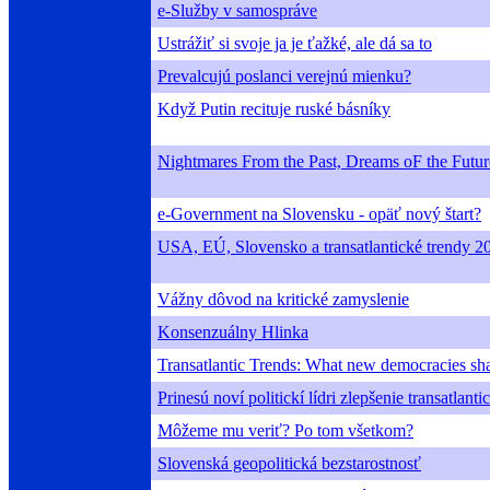
e-Služby v samospráve
Ustrážiť si svoje ja je ťažké, ale dá sa to
Prevalcujú poslanci verejnú mienku?
Když Putin recituje ruské básníky
Nightmares From the Past, Dreams oF the Futur
e-Government na Slovensku - opäť nový štart?
USA, EÚ, Slovensko a transatlantické trendy 2
Vážny dôvod na kritické zamyslenie
Konsenzuálny Hlinka
Transatlantic Trends: What new democracies sha
Prinesú noví politickí lídri zlepšenie transatlan
Môžeme mu veriť? Po tom všetkom?
Slovenská geopolitická bezstarostnosť