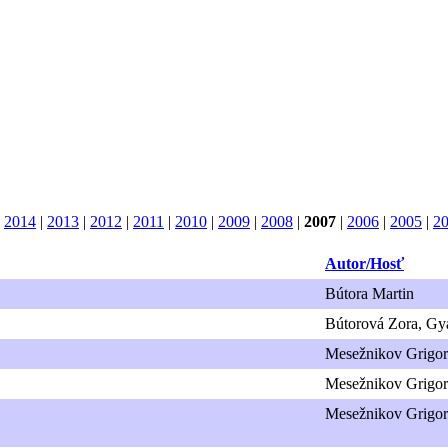
|
2014
|
2013
|
2012
|
2011
|
2010
|
2009
|
2008
|
2007
|
2006
|
2005
|
2
Autor/Hosť
Bútora Martin
Bútorová Zora, Gy
Mesežnikov Grigor
Mesežnikov Grigor
Mesežnikov Grigor