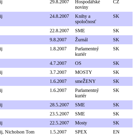
ij
29.8.2007
Hospodářské
CZ
noviny
ij
24.8.2007
Knihy a
SK
spoločnosť
22.8.2007
SME
SK
9.8.2007
Žurnál
SK
ij
1.8.2007
Parlamentný
SK
kuriér
4.7.2007
OS
SK
ij
3.7.2007
MOSTY
SK
1.6.2007
smeŽENY
SK
ij
1.6.2007
Parlamentný
SK
kuriér
ij
28.5.2007
SME
SK
23.5.2007
SME
SK
ij
22.5.2007
Mosty
SK
ij, Nicholson Tom
1.5.2007
SPEX
EN