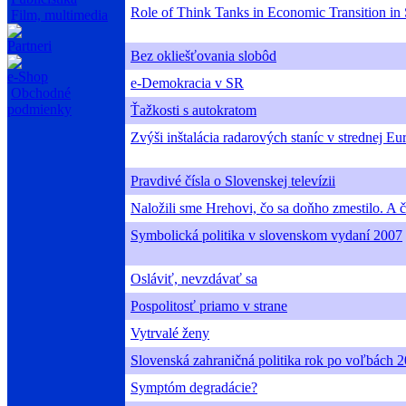
Role of Think Tanks in Economic Transition in
Film, multimedia
Partneri
Bez okliešťovania slobôd
e-Shop
e-Demokracia v SR
Obchodné
podmienky
Ťažkosti s autokratom
Zvýši inštalácia radarových staníc v strednej E
Pravdivé čísla o Slovenskej televízii
Naložili sme Hrehovi, čo sa doňho zmestilo. A č
Symbolická politika v slovenskom vydaní 2007
Osláviť, nevzdávať sa
Pospolitosť priamo v strane
Vytrvalé ženy
Slovenská zahraničná politika rok po voľbách 20
Symptóm degradácie?