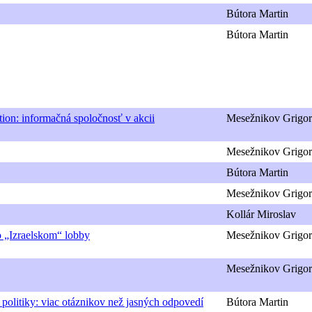
Bútora Martin
Bútora Martin
tion: informačná spoločnosť v akcii
Mesežnikov Grigor
Mesežnikov Grigor
Bútora Martin
Mesežnikov Grigor
Kollár Miroslav
o „Izraelskom“ lobby
Mesežnikov Grigor
Mesežnikov Grigor
 politiky: viac otáznikov než jasných odpovedí
Bútora Martin