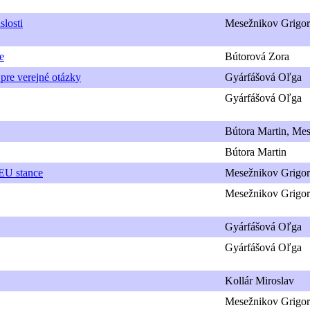
losti
Mesežnikov Grigor
e
Bútorová Zora
 pre verejné otázky
Gyárfášová Oľga
Gyárfášová Oľga
Bútora Martin, Mes
Bútora Martin
o-EU stance
Mesežnikov Grigor
Mesežnikov Grigor
Gyárfášová Oľga
Gyárfášová Oľga
Kollár Miroslav
Mesežnikov Grigor