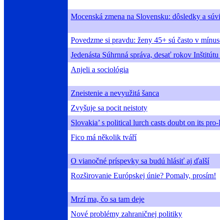
Mocenská zmena na Slovensku: dôsledky a súvis
Povedzme si pravdu: ženy 45+ sú často v mínus
Jedenásta Súhrnná správa, desať rokov Inštitútu
Anjeli a sociológia
Zneistenie a nevyužitá šanca
Zvyšuje sa pocit neistoty
Slovakia’ s political lurch casts doubt on its pr
Fico má několik tváří
O vianočné príspevky sa budú hlásiť aj ďalší
Rozširovanie Európskej únie? Pomaly, prosím!
Mrzí ma, čo sa tam deje
Nové problémy zahraničnej politiky