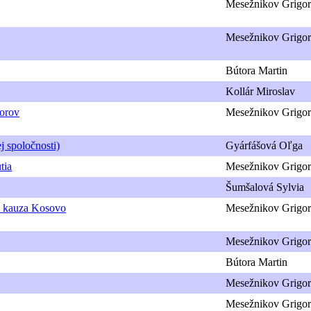
Mesežnikov Grigor
Mesežnikov Grigor
Bútora Martin
Kollár Miroslav
porov
Mesežnikov Grigor
j spoločnosti)
Gyárfášová Oľga
tia
Mesežnikov Grigor
Šumšalová Sylvia
la kauza Kosovo
Mesežnikov Grigor
Mesežnikov Grigor
Bútora Martin
Mesežnikov Grigor
Mesežnikov Grigor