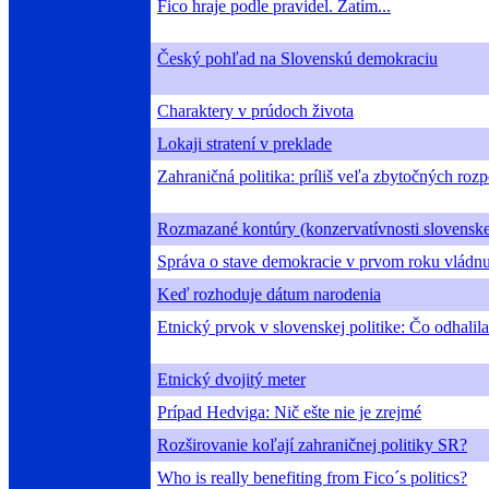
Fico hraje podle pravidel. Zatím...
Český pohľad na Slovenskú demokraciu
Charaktery v prúdoch života
Lokaji stratení v preklade
Zahraničná politika: príliš veľa zbytočných roz
Rozmazané kontúry (konzervatívnosti slovenske
Správa o stave demokracie v prvom roku vládnu
Keď rozhoduje dátum narodenia
Etnický prvok v slovenskej politike: Čo odhali
Etnický dvojitý meter
Prípad Hedviga: Nič ešte nie je zrejmé
Rozširovanie koľají zahraničnej politiky SR?
Who is really benefiting from Fico´s politics?