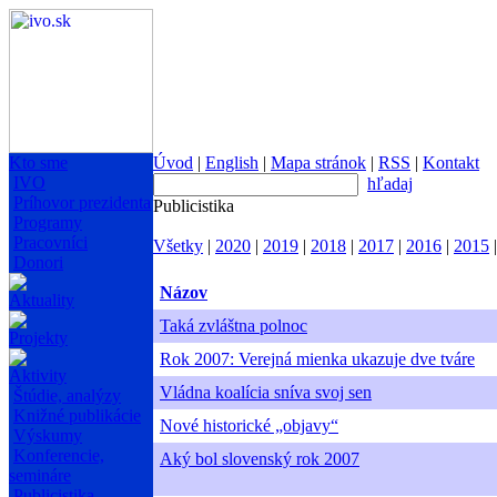
Kto sme
Úvod
|
English
|
Mapa stránok
|
RSS
|
Kontakt
IVO
hľadaj
Príhovor prezidenta
Publicistika
Programy
Pracovníci
Všetky
|
2020
|
2019
|
2018
|
2017
|
2016
|
2015
Donori
Názov
Aktuality
Taká zvláštna polnoc
Projekty
Rok 2007: Verejná mienka ukazuje dve tváre
Aktivity
Vládna koalícia sníva svoj sen
Štúdie, analýzy
Knižné publikácie
Nové historické „objavy“
Výskumy
Konferencie,
Aký bol slovenský rok 2007
semináre
Publicistika