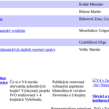
Kollár Miroslav
Bútora Martin
na
Bútorová Zora, Gy
afganský syndróm
Mesežnikov Grigor
Gyárfášová Oľga
ktronických služieb verejnej správy
Velšic Marián
ina:
Čo si o V4 myslia
Publikácia venovaná
práce
obyvatelia jednotlivých
vybraným aspektom
krajín? Výskymný projekt
bilaterálnych vzťahov
IVO realizovaný v 4
Slovenska a Ukrajiny.
Slováci a
krajinách Vyšehradu.
inteligenc
Reprezentatívny prieskum
IVO a Na