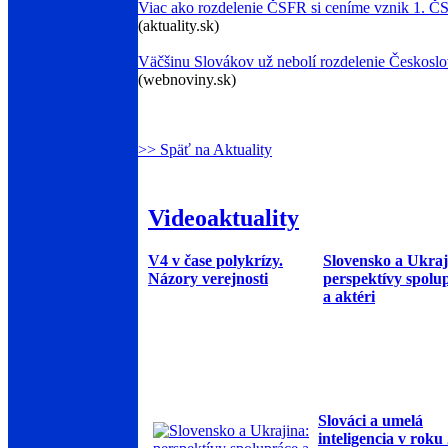
Viac ako rozdelenie ČSFR si ceníme vznik 1. Č
(aktuality.sk)
Väčšinu Slovákov už nebolí rozdelenie Českosl
(webnoviny.sk)
>> Späť na Aktuality
Videoaktuality
V4 v čase polykrízy.
Slovensko a Ukraj
Názory verejnosti
perspektívy spolu
a aktéri
Slováci a umelá
inteligencia v roku