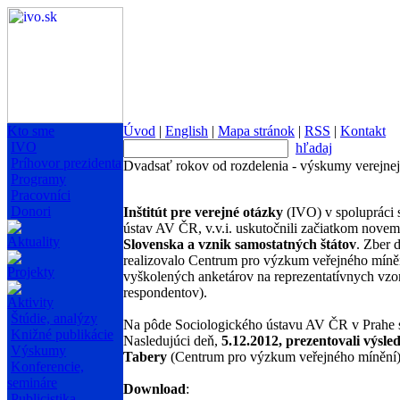
Kto sme
Úvod
|
English
|
Mapa stránok
|
RSS
|
Kontakt
IVO
hľadaj
Príhovor prezidenta
Dvadsať rokov od rozdelenia - výskumy verejnej
Programy
Pracovníci
Donori
Inštitút pre verejné otázky
(IVO) v spolupráci 
ústav AV ČR, v.v.i. uskutočnili začiatkom nov
Aktuality
Slovenska a vznik samostatných štátov
. Zber 
realizovalo Centrum pro výzkum veřejného míněn
Projekty
vyškolených anketárov na reprezentatívnych vz
respondentov).
Aktivity
Štúdie, analýzy
Na pôde Sociologického ústavu AV ČR v Prahe sa
Knižné publikácie
Nasledujúci deň,
5.12.2012, prezentovali výs
Výskumy
Tabery
(Centrum pro výzkum veřejného mínění)
Konferencie,
semináre
Download
:
Publicistika