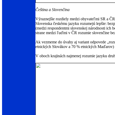
Čeština a Slovenčina
Výraznejšie rozdiely medzi obyvateľmi SR a ČR s
Slovenska českému jazyku rozumejú lepšie: bez
(medzi respondentmi slovenskej národnosti ich 
strane medzi ľuďmi v ČR rozumie slovenčine be
Ak vezmeme do úvahy aj variant odpovede „roz
etnických Slovákov a 70 % etnických Maďarov) 
V oboch krajinách najmenej rozumie jazyku druh