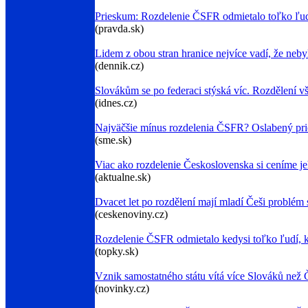
Prieskum: Rozdelenie ČSFR odmietalo toľko ľudí
(pravda.sk)
Lidem z obou stran hranice nejvíce vadí, že neb
(dennik.cz)
Slovákům se po federaci stýská víc. Rozdělení v
(idnes.cz)
Najväčšie mínus rozdelenia ČSFR? Oslabený prie
(sme.sk)
Viac ako rozdelenie Československa si ceníme j
(aktualne.sk)
Dvacet let po rozdělení mají mladí Češi problém 
(ceskenoviny.cz)
Rozdelenie ČSFR odmietalo kedysi toľko ľudí, k
(topky.sk)
Vznik samostatného státu vítá více Slováků než
(novinky.cz)