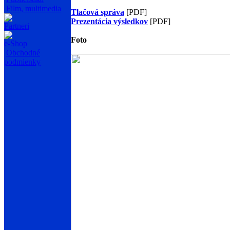
Film, multimedia
Tlačová správa
[PDF]
Prezentácia výsledkov
[PDF]
Partneri
Foto
e-Shop
Obchodné
podmienky