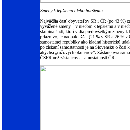
Zmeny k lepšiemu alebo horšiemu
Najväčšia časť obyvateľov SR i ČR (po 43 %) zas
vyvážené zmeny – v niečom k lepšiemu a v niečo
skupina ľudí, ktorí vidia predovšetkým zmeny k
priaznivo, je naopak užšia (21 % v SR a 26 % v 
samostatnej republiky ako kladnú historickú uda
po získaní samostatnosti je na Slovensku o čosi 
akýchsi „ružových okuliarov“. Zástancovia samos
ČSFR než zástancovia samostatnosti ČR.