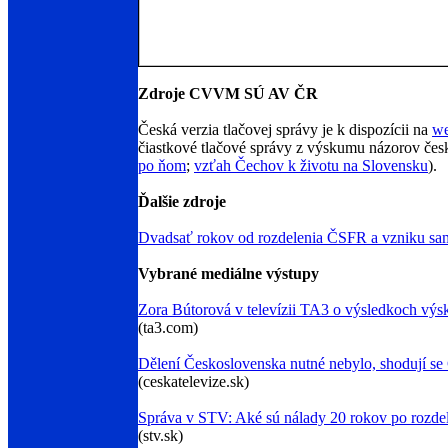
Zdroje CVVM SÚ AV ČR
Česká verzia tlačovej správy je k dispozícii na
we
čiastkové tlačové správy z výskumu názorov česk
po ňom
;
vzťah Čechov k životu na Slovensku
).
Ďalšie zdroje
Dvadsať rokov od rozdelenia ČSFR a vzniku sa
Vybrané mediálne výstupy
Zora Bútorová v televízii TA3 o výsledkoch vý
(ta3.com)
Dělení Československa nutné nebylo, shodují se 
(ceskatelevize.sk)
Správa v STV: Aké sú nálady 20 rokov po rozde
(stv.sk)