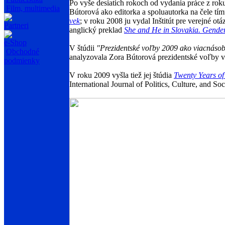
Po vyše desiatich rokoch od vydania práce z roku
Film, multimedia
Bútorová ako editorka a spoluautorka na čele tímu
vek
; v roku 2008 ju vydal Inštitút pre verejné otá
Partneri
anglický preklad
She and He in Slovakia. Gender
e-Shop
V štúdii
"Prezidentské voľby 2009 ako viacnásob
Obchodné
analyzovala Zora Bútorová prezidentské voľby v
podmienky
V roku 2009 vyšla tiež jej štúdia
Twenty Years o
International Journal of Politics, Culture, and 