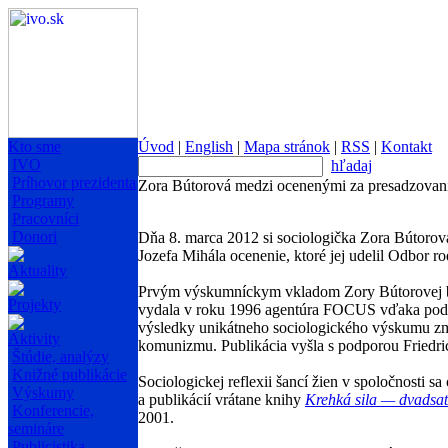
Kto sme
Úvod
|
English
|
Mapa stránok
|
RSS
|
Kontakt
IVO
hľadaj
Príhovor prezidenta
Zora Bútorová medzi ocenenými za presadzovani
Programy
Pracovníci
Donori
Dňa 8. marca 2012 si sociologička Zora Bútorová
Jozefa Mihála ocenenie, ktoré jej udelil Odbor r
Aktuality
Prvým výskumníckym vkladom Zory Bútorovej 
Projekty
vydala v roku 1996 agentúra FOCUS vďaka podpor
výsledky unikátneho sociologického výskumu zm
Aktivity
komunizmu. Publikácia vyšla s podporou Friedric
Štúdie, analýzy
Knižné publikácie
Sociologickej reflexii šancí žien v spoločnosti
Výskumy
a publikácií vrátane knihy
Krehká sila — dvadsať
Konferencie,
2001.
semináre
Publicistika