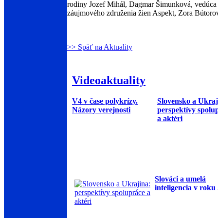
rodiny Jozef Mihál, Dagmar Šimunková, vedúca o
záujmového združenia žien Aspekt, Zora Bútoro
>> Späť na Aktuality
Videoaktuality
V4 v čase polykrízy.
Slovensko a Ukraj
Názory verejnosti
perspektívy spolu
a aktéri
Slováci a umelá
inteligencia v roku