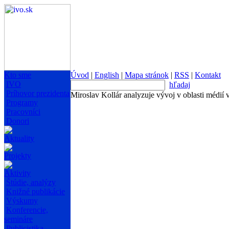
Kto sme
Úvod
|
English
|
Mapa stránok
|
RSS
|
Kontakt
IVO
hľadaj
Príhovor prezidenta
Miroslav Kollár analyzuje vývoj v oblasti médií 
Programy
Pracovníci
Donori
Aktuality
Projekty
Aktivity
Štúdie, analýzy
Knižné publikácie
Výskumy
Konferencie,
semináre
Publicistika