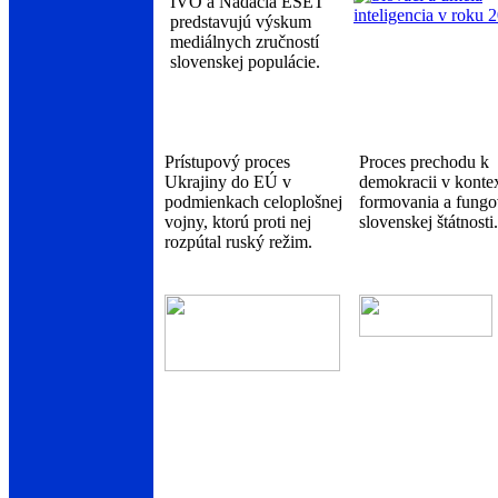
IVO a Nadácia ESET
predstavujú výskum
mediálnych zručností
slovenskej populácie.
Prístupový proces
Proces prechodu k
Ukrajiny do EÚ v
demokracii v konte
podmienkach celoplošnej
formovania a fungo
vojny, ktorú proti nej
slovenskej štátnosti.
rozpútal ruský režim.