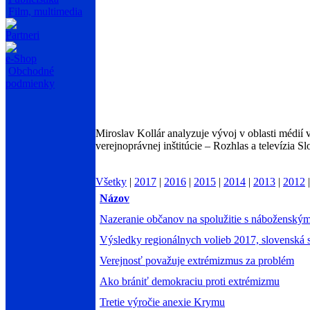
Film, multimedia
Partneri
e-Shop
Obchodné
podmienky
Miroslav Kollár analyzuje vývoj v oblasti médií
verejnoprávnej inštitúcie – Rozhlas a televízia S
Všetky
|
2017
|
2016
|
2015
|
2014
|
2013
|
2012
Názov
Nazeranie občanov na spolužitie s náboženským
Výsledky regionálnych volieb 2017, slovenská 
Verejnosť považuje extrémizmus za problém
Ako brániť demokraciu proti extrémizmu
Tretie výročie anexie Krymu