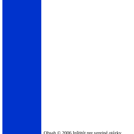
Obsah © 2006 Inštitút pre verejné otázky.