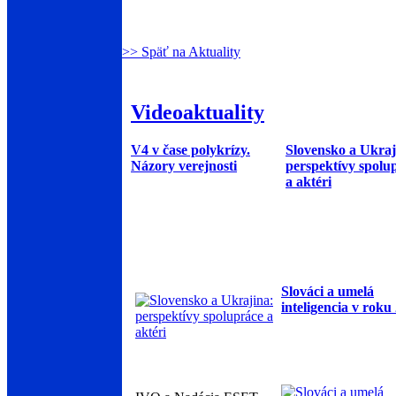
>> Späť na Aktuality
Videoaktuality
V4 v čase polykrízy.
Slovensko a Ukraj
Názory verejnosti
perspektívy spolu
a aktéri
Slováci a umelá
inteligencia v roku