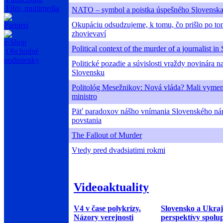
Film, multimedia
NATO – symbol a poistka úspešného Slovensk
Okupáciu odsudzujeme, k tomu, čo prišlo po to
Partneri
zhovievaví
e-Shop
Political context of the murder of a journalist in
Obchodné
podmienky
Politické pozadie a súvislosti vraždy novinára n
Slovensku
Politológ Mesežnikov: Nová vláda? Mali vymen
ministro
Päť paradoxov nášho vnímania Slovenského ná
povstania
The Fallout of Murder
Vtedy pred dvadsiatimi rokmi
Videoaktuality
V4 v čase polykrízy.
Slovensko a Ukraj
Názory verejnosti
perspektívy spolu