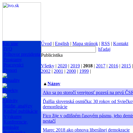
Kto sme
Úvod
|
English
|
Mapa stránok
|
RSS
|
Kontakt
IVO
hľadaj
Príhovor prezidenta
Publicistika
Programy
Pracovníci
Všetky
|
2020
|
2019
|
2018
|
2017
|
2016
|
2015
Donori
2002
|
2001
|
2000
|
1999
|
Aktuality
▲
Názov
Projekty
Ako sa po storočí verejnosť pozerá na prvú ČS
Aktivity
Ďalšia slovenská osmička: 30 rokov od Sviečko
Štúdie, analýzy
demonštrácie
Knižné publikácie
Fico žije v odlišném časovém pásmu, jeho demis
Výskumy
nestačí
Konferencie,
semináre
Marec 2018 ako obnova liberálnej demokracie
Publicistika