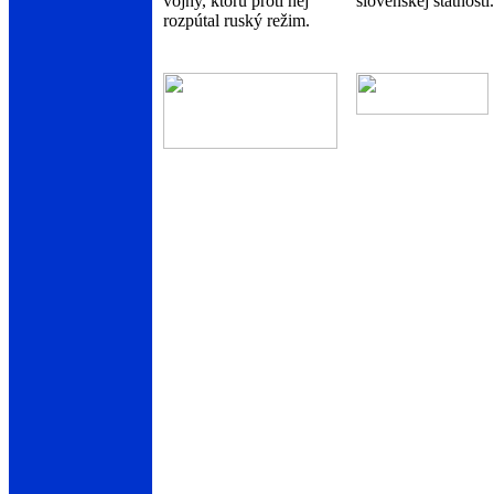
vojny, ktorú proti nej
slovenskej štátnosti.
rozpútal ruský režim.