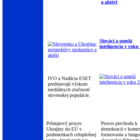
a aktéri
Slováci a umelá
inteligencia v roku
IVO a Nadácia ESET
predstavujú výskum
mediálnych zručností
slovenskej populácie.
Prístupový proces
Proces prechodu k
Ukrajiny do EÚ v
demokracii v konte
podmienkach celoplošnej
formovania a fungo