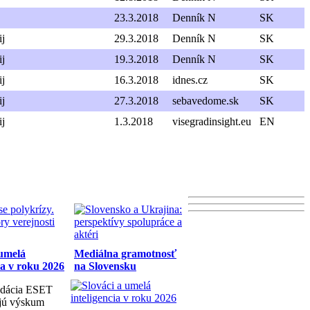
23.3.2018
Denník N
SK
ij
29.3.2018
Denník N
SK
ij
19.3.2018
Denník N
SK
ij
16.3.2018
idnes.cz
SK
ij
27.3.2018
sebavedome.sk
SK
ij
1.3.2018
visegradinsight.eu
EN
 umelá
Mediálna gramotnosť
ia v roku 2026
na Slovensku
dácia ESET
ujú výskum