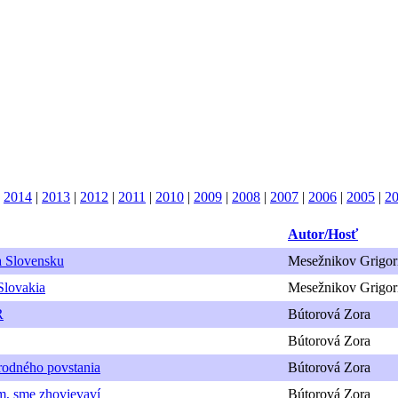
|
2014
|
2013
|
2012
|
2011
|
2010
|
2009
|
2008
|
2007
|
2006
|
2005
|
2
Autor/Hosť
na Slovensku
Mesežnikov Grigor
 Slovakia
Mesežnikov Grigor
R
Bútorová Zora
Bútorová Zora
rodného povstania
Bútorová Zora
m, sme zhovievaví
Bútorová Zora