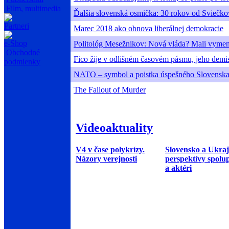
Film, multimedia
Ďalšia slovenská osmička: 30 rokov od Sviečko
Partneri
Marec 2018 ako obnova liberálnej demokracie
e-Shop
Politológ Mesežnikov: Nová vláda? Mali vymeni
Obchodné
Fico žije v odlišném časovém pásmu, jeho demise
podmienky
NATO – symbol a poistka úspešného Slovensk
The Fallout of Murder
Videoaktuality
V4 v čase polykrízy.
Slovensko a Ukraj
Názory verejnosti
perspektívy spolu
a aktéri