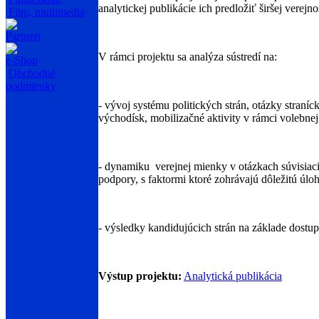
analytickej publikácie ich predložiť širšej verejnos
Film, multimedia
Partneri
V rámci projektu sa analýza sústredí na:
e-Shop
Obchodné
podmienky
- vývoj systému politických strán, otázky straníc
východísk, mobilizačné aktivity v rámci volebne
- dynamiku verejnej mienky v otázkach súvisiacic
podpory, s faktormi ktoré zohrávajú dôležitú úl
- výsledky kandidujúcich strán na základe dostup
Výstup projektu:
Analytická publikácia