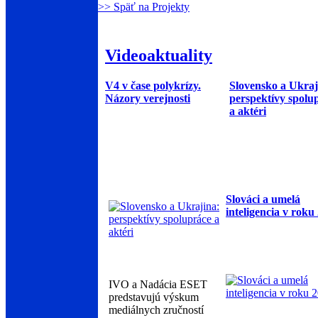
>> Späť na Projekty
Videoaktuality
V4 v čase polykrízy.
Slovensko a Ukraj
Názory verejnosti
perspektívy spolu
a aktéri
Slováci a umelá
inteligencia v roku
IVO a Nadácia ESET
predstavujú výskum
mediálnych zručností