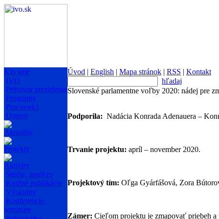
Kto sme
Úvod
|
English
|
Mapa stránok
|
RSS
|
Kontakt
IVO
hľadaj
Príhovor prezidenta
Slovenské parlamentne voľby 2020: nádej pre z
Programy
Pracovníci
Donori
Podporila:
Nadácia Konrada Adenauera – Konrá
Aktuality
Projekty
Trvanie projektu:
apríl – november 2020.
Aktivity
Štúdie, analýzy
Projektový tím:
Oľga Gyárfášová, Zora Bútorov
Knižné publikácie
Výskumy
Konferencie,
semináre
Zámer:
Cieľom projektu je zmapovať priebeh a 
Publicistika