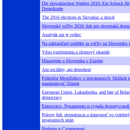
Die slowakischen Wahlen 2016: Ein Schock für
Demokratie
The 2016 elections in Slovakia: a shock
Slovenské voľby 2016: šok pre slovenskú demo
Analytik nie je veštec
Na zahraničnej politike sa voľby na Slovensku 
Vírus extrémizmu a zlomový okamih
Hlasujeme o Slovensku v Európe
Ani sociálny, ani demokrat
Politológ Mesežnikov o prieskumoch: Skúšajú 
manipulovať číslami
European Union, Lukashenka, and fate of Belar
democracy
Евросоюз, Лукашенко и судьба белорусской
Právny štát, demokracia a ústavnosť vo volebn
programoch strán
Вибори в Словаччині