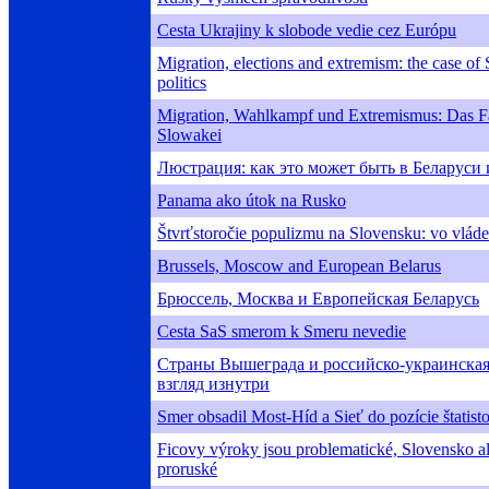
Cesta Ukrajiny k slobode vedie cez Európu
Migration, elections and extremism: the case of
politics
Migration, Wahlkampf und Extremismus: Das Fa
Slowakei
Люстрация: как это может быть в Беларуси
Panama ako útok na Rusko
Štvrťstoročie populizmu na Slovensku: vo vláde 
Brussels, Moscow and European Belarus
Брюссель, Москва и Европейская Беларусь
Cesta SaS smerom k Smeru nevedie
Страны Вышеграда и российско-украинская
взгляд изнутри
Smer obsadil Most-Híd a Sieť do pozície štatist
Ficovy výroky jsou problematické, Slovensko al
proruské