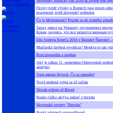
Slovenský politický rok 2016 sa zrejme ešte ne
Film, multimedia
Ficovy tvrdé výroky o Romech jsou jenom odp
pozornosti, tvrdí slovenský politolog
Partneri
Čo je Medzimorie? Pozrite sa do ruského zrkadl
e-Shop
Obchodné
Запад давил на Украину, отговаривал вводи
podmienky
Крым, надеясь, что все решится мирным пу
Dni Andreja Kmeťa 2016 v Banskej Štiavnici -
Maďarská farebná revolúcia? Moskva to tak vid
Rzeczpospolita a majdan
Aký je odkaz 11. septembra Odpovedajú politol
analytici
Traja miesto štyroch. Čo sa zmenilo?
Nová studená vojna sa už začala
Slovak echoes of Brexit
Rusko ťažko skrýva radosť z brexitu
Slovenské ozveny "Brexitu"
Ruský výsmech spravodlivosti