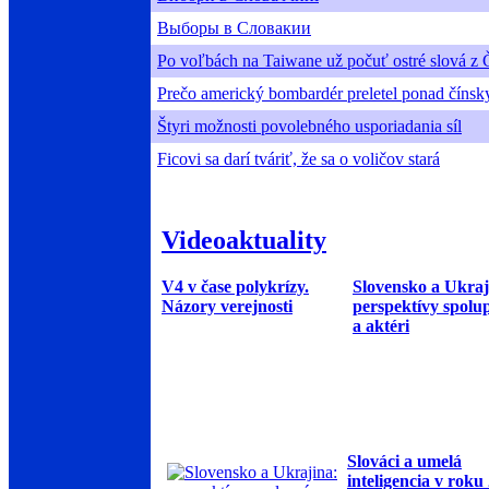
Выборы в Словакии
Po voľbách na Taiwane už počuť ostré slová z 
Prečo americký bombardér preletel ponad čínsk
Štyri možnosti povolebného usporiadania síl
Ficovi sa darí tváriť, že sa o voličov stará
Videoaktuality
V4 v čase polykrízy.
Slovensko a Ukraj
Názory verejnosti
perspektívy spolu
a aktéri
Slováci a umelá
inteligencia v roku