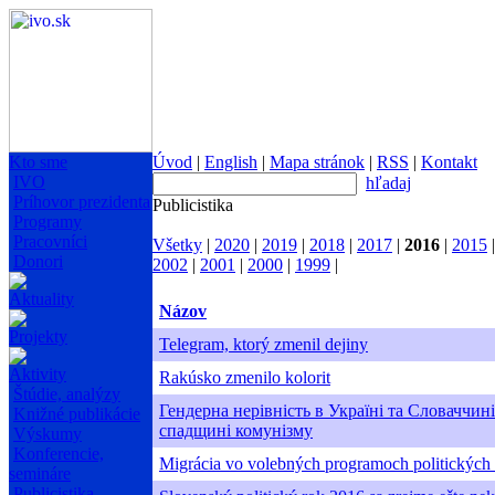
Kto sme
Úvod
|
English
|
Mapa stránok
|
RSS
|
Kontakt
IVO
hľadaj
Príhovor prezidenta
Publicistika
Programy
Pracovníci
Všetky
|
2020
|
2019
|
2018
|
2017
|
2016
|
2015
Donori
2002
|
2001
|
2000
|
1999
|
Aktuality
Názov
Projekty
Telegram, ktorý zmenil dejiny
Aktivity
Rakúsko zmenilo kolorit
Štúdie, analýzy
Гендерна нерівність в Україні та Словаччині
Knižné publikácie
спадщині комунізму
Výskumy
Konferencie,
Migrácia vo volebných programoch politických 
semináre
Publicistika