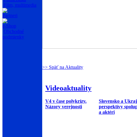
Film, multimedia
Partneri
e-Shop
Obchodné
podmienky
>> Späť na Aktuality
Videoaktuality
V4 v čase polykrízy.
Slovensko a Ukraj
Názory verejnosti
perspektívy spolu
a aktéri