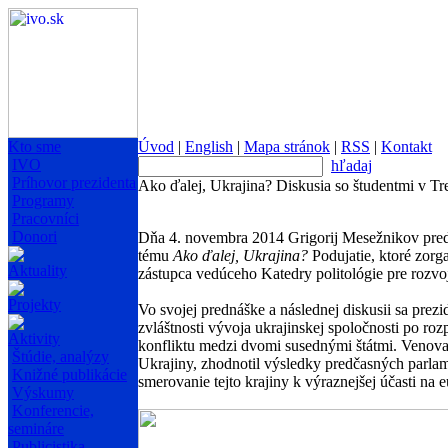
Kto sme
Úvod
|
English
|
Mapa stránok
|
RSS
|
Kontakt
IVO
hľadaj
Príhovor prezidenta
Ako ďalej, Ukrajina? Diskusia so študentmi v Tr
Programy
Pracovníci
Donori
Dňa 4. novembra 2014 Grigorij Mesežnikov predn
tému
Ako ďalej, Ukrajina?
Podujatie, ktoré zorg
Aktuality
zástupca vedúceho Katedry politológie pre rozvo
Projekty
Vo svojej prednáške a následnej diskusii sa prezid
zvláštnosti vývoja ukrajinskej spoločnosti po ro
Aktivity
konfliktu medzi dvomi susednými štátmi. Venova
Štúdie, analýzy
Ukrajiny, zhodnotil výsledky predčasných parla
Knižné publikácie
smerovanie tejto krajiny k výraznejšej účasti na e
Výskumy
Konferencie,
semináre
Publicistika