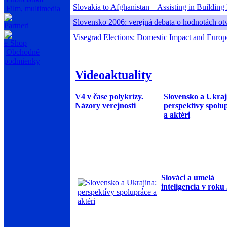
Slovakia to Afghanistan – Assisting in Building
Film, multimedia
Slovensko 2006: verejná debata o hodnotách otvo
Partneri
Visegrad Elections: Domestic Impact and Euro
e-Shop
Obchodné
podmienky
Videoaktuality
V4 v čase polykrízy.
Slovensko a Ukraj
Názory verejnosti
perspektívy spolu
a aktéri
Slováci a umelá
inteligencia v roku