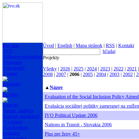
Kto sme
Úvod
|
English
|
Mapa stránok
|
RSS
|
Kontakt
IVO
hľadaj
Príhovor prezidenta
Projekty
Programy
Pracovníci
Všetky
|
2026
|
2025
|
2024
|
2023
|
2022
|
2021
Donori
2008
|
2007
|
2006
|
2005
|
2004
|
2003
|
2002
|
2
Aktuality
▲
Názov
Projekty
Evaluation of the Social Inclusion Policy Ai
Aktivity
Evaluácia sociálnej politiky zameranej na zníže
Štúdie, analýzy
IVO Political Update 2006
Knižné publikácie
Výskumy
Nations in Transit - Slovakia 2006
Konferencie,
semináre
Plus pre ženy 45+
Publicistika