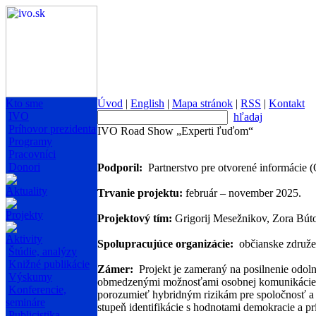
Kto sme
Úvod
|
English
|
Mapa stránok
|
RSS
|
Kontakt
IVO
hľadaj
Príhovor prezidenta
IVO Road Show „Experti ľuďom“
Programy
Pracovníci
Donori
Podporil:
Partnerstvo pre otvorené informácie 
Aktuality
Trvanie projektu:
február – november 2025.
Projekty
Projektový tím:
Grigorij Mesežnikov, Zora Bútor
Aktivity
Spolupracujúce organizácie:
občianske združen
Štúdie, analýzy
Knižné publikácie
Zámer:
Projekt je zameraný na posilnenie odol
Výskumy
obmedzenými možnosťami osobnej komunikácie a
Konferencie,
porozumieť hybridným rizikám pre spoločnosť a 
semináre
stupeň identifikácie s hodnotami demokracie a pr
Publicistika