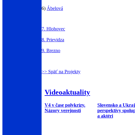
6)
Ábelová
7. Hlohovec
8. Prievidza
9. Brezno
>> Späť na Projekty
Videoaktuality
V4 v čase polykrízy.
Slovensko a Ukraj
Názory verejnosti
perspektívy spolu
a aktéri