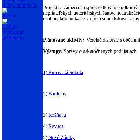
Film, multimedia
Projekt sa zameria na sprostredkovanie odborný
nepriateľských autoritárskych štátov, neutralizá
Partneri
osobnej komunikácie v rámci série diskusií s oby
e-Shop
Obchodné
podmienky
Plánované aktivity:
Verejné diskusie s občanm
Výstupy:
Správy o uskutočnených podujatiach:
1) Rimavská Sobota
2) Bardejov
3)
Rožňava
4)
Revúca
5)
Nové Zámky