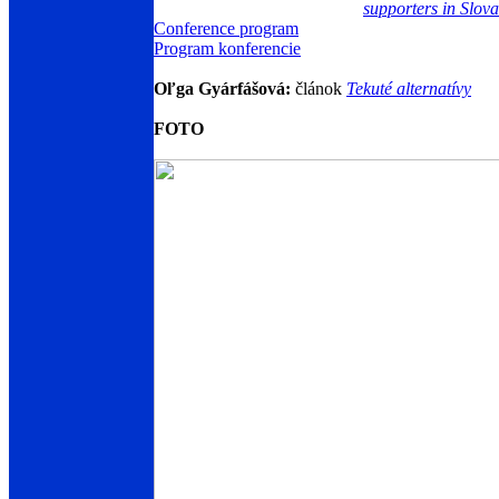
supporters in Slova
Conference program
Program konferencie
Oľga Gyárfášová:
článok
Tekuté alternatívy
FOTO