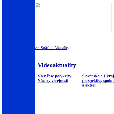
>> Späť na Aktuality
Videoaktuality
V4 v čase polykrízy.
Slovensko a Ukraj
Názory verejnosti
perspektívy spolu
a aktéri