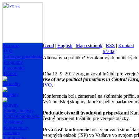
Kto sme
Úvod
|
English
|
Mapa stránok
|
RSS
|
Kontakt
IVO
hľadaj
Príhovor prezidenta
Alternatívna politika? Vznik nových politických 
Programy
Pracovníci
Donori
Dňa 12. 9. 2012 zorganizoval Inštitút pre vere
rise of new political formations in Central Euro
Aktuality
IVO
.
Projekty
Konferencia bola zameraná na skúmanie príčin, sú
Vyšehradskej skupiny, ktoré uspeli v parlamentný
Aktivity
Štúdie, analýzy
Podujatie otvorili úvodnými príspevkami
Karl
Knižné publikácie
čestný prezident Inštitútu pre verejné otázky.
Výskumy
Konferencie,
Prvá časť konferencie
bola venovaná straníckej
semináre
verejných otázok (ISP) vo Varšave vo svojom p
Publicistika