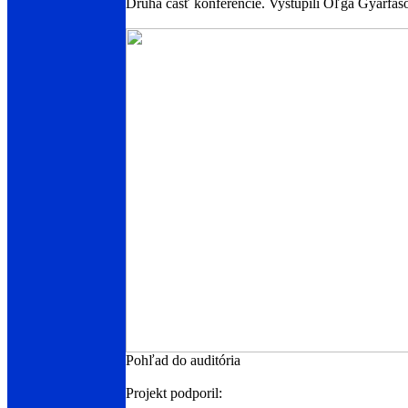
Druhá časť konferencie. Vystúpili Oľga Gyárfáš
Pohľad do auditória
Projekt podporil: