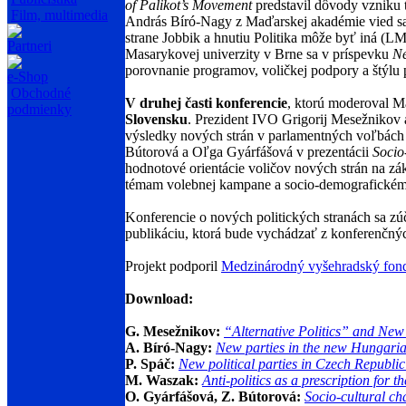
of Palikot’s Movement
predstavil dôvody vzniku 
Film, multimedia
András Bíró-Nagy z Maďarskej akadémie vied s
strane Jobbik a hnutiu Politika môže byť iná (L
Partneri
Masarykovej univerzity v Brne sa v príspevku
Ne
porovnanie programov, voličkej podpory a štýlu 
e-Shop
Obchodné
V druhej časti konferencie
, ktorú moderoval Mar
podmienky
Slovensku
. Prezident IVO Grigorij Mesežnikov
výsledky nových strán v parlamentných voľbách
Bútorová a Oľga Gyárfášová v prezentácii
Socio
hodnotové orientácie voličov nových strán na zá
témam volebnej kampane a socio-demografickému 
Konferencie o nových politických stranách sa zúčas
publikáciu, ktorá bude vychádzať z konferenčný
Projekt podporil
Medzinárodný vyšehradský fon
Download
:
G. Mesežnikov:
“Alternative Politics” and New 
A. Bíró-Nagy:
New parties in the new Hungaria
P. Spáč:
New political parties in Czech Republic
M. Waszak:
Anti-politics as a prescription for 
O. Gyárfášová, Z. Bútorová:
Socio-cultural cha