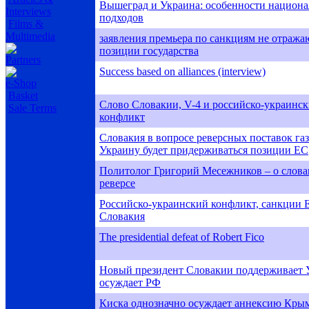
Вышеград и Украина: особенности национ
Interviews
подходов
Films &
Multimedia
заявления премьера по санкциям не отража
позиции государства
Partners
Success based on alliances (interview)
e-Shop
Basket
Слово Словакии, V-4 и российско-украинс
Sale Terms
конфликт
Словакия в вопросе реверсных поставок газ
Украину будет придерживаться позиции ЕС
Политолог Григорий Месежников – о слов
реверсе
Российско-украинский конфликт, санкции 
Словакия
The presidential defeat of Robert Fico
Новый президент Словакии поддерживает 
осуждает РФ
Киска однозначно осуждает аннексию Кры