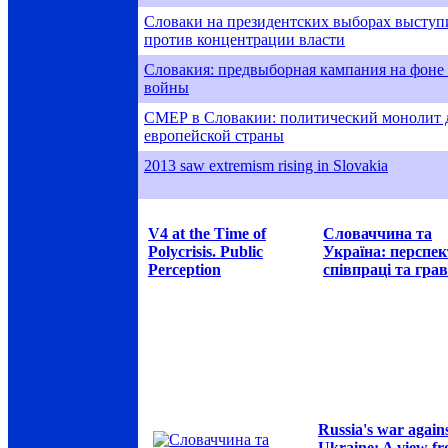
Словаки на президентских выборах выступ
против концентрации власти
Словaкия: прeдвыборнaя кaмпaния нa фонe
войны
СМЕР в Словакии: политический монолит 
европейской страны
2013 saw extremism rising in Slovakia
V4 at the Time of
Словаччина та
Polycrisis. Public
Україна: перспе
Perception
співпраці та грав
Russia's war again
Ukraine: A view f