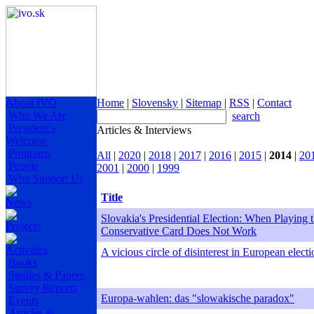
About IVO
Home
|
Slovensky
|
Sitemap
|
RSS
|
Contact
Who We Are
search
President's
Articles & Interviews
Welcome
Programs
All
|
2020
|
2018
|
2017
|
2016
|
2015
|
2014
|
20
People
2001
|
2000
|
1999
Who Support Us
Title
News
Slovakia's Presidential Election: When Playing 
Projects
Conservative Card Does Not Work
Activities
A vicious circle of disinterest in European electi
Books
Studies & Papers
Survey Reports
Europa-wahlen: das "slowakische paradox"
Events
Articles &