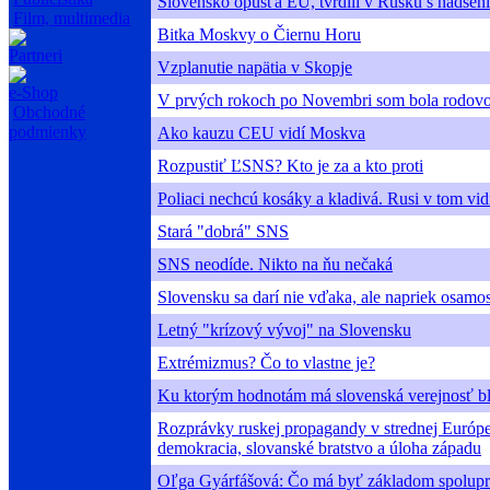
Slovensko opúšťa EÚ, tvrdili v Rusku s nadšen
Film, multimedia
Bitka Moskvy o Čiernu Horu
Partneri
Vzplanutie napätia v Skopje
e-Shop
V prvých rokoch po Novembri som bola rodovo 
Obchodné
podmienky
Ako kauzu CEU vidí Moskva
Rozpustiť ĽSNS? Kto je za a kto proti
Poliaci nechcú kosáky a kladivá. Rusi v tom vi
Stará "dobrá" SNS
SNS neodíde. Nikto na ňu nečaká
Slovensku sa darí nie vďaka, ale napriek osamo
Letný "krízový vývoj" na Slovensku
Extrémizmus? Čo to vlastne je?
Ku ktorým hodnotám má slovenská verejnosť bl
Rozprávky ruskej propagandy v strednej Európe
demokracia, slovanské bratstvo a úloha západu
Oľga Gyárfášová: Čo má byť základom spolupr