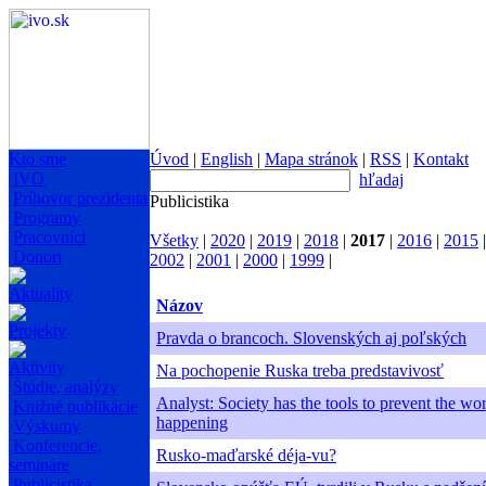
Kto sme
Úvod
|
English
|
Mapa stránok
|
RSS
|
Kontakt
IVO
hľadaj
Príhovor prezidenta
Publicistika
Programy
Pracovníci
Všetky
|
2020
|
2019
|
2018
|
2017
|
2016
|
2015
Donori
2002
|
2001
|
2000
|
1999
|
Aktuality
Názov
Projekty
Pravda o brancoch. Slovenských aj poľských
Aktivity
Na pochopenie Ruska treba predstavivosť
Štúdie, analýzy
Analyst: Society has the tools to prevent the wo
Knižné publikácie
happening
Výskumy
Konferencie,
Rusko-maďarské déja-vu?
semináre
Publicistika