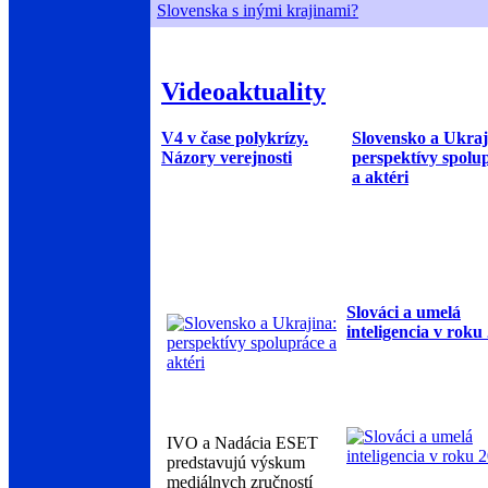
Slovenska s inými krajinami?
Videoaktuality
V4 v čase polykrízy.
Slovensko a Ukraj
Názory verejnosti
perspektívy spolu
a aktéri
Slováci a umelá
inteligencia v roku
IVO a Nadácia ESET
predstavujú výskum
mediálnych zručností