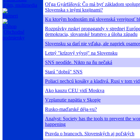
Oľga Gyárfášová: Čo má byť základom spolupr
Film, multimedia
Slovenska s inými krajinami?
Partneri
Ku ktorým hodnotám má slovenská verejnosť bl
e-Shop
Rozprávky ruskej propagandy v strednej Európe
Obchodné
demokracia, slovanské bratstvo a úloha západu
podmienky
Slovensku sa darí nie vďaka, ale napriek osamo
Letný "krízový vývoj" na Slovensku
SNS neodíde. Nikto na ňu nečaká
Stará "dobrá" SNS
Poliaci nechcú kosáky a kladivá. Rusi v tom vi
Ako kauzu CEU vidí Moskva
Vzplanutie napätia v Skopje
Rusko-maďarské déja-vu?
Analyst: Society has the tools to prevent the wo
happening
Pravda o brancoch. Slovenských aj poľských