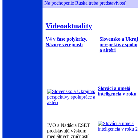
Na pochopenie Ruska treba predstavivosť
Videoaktuality
V4 v čase polykrízy.
Slovensko a Ukraj
Názory verejnosti
perspektívy spolu
a aktéri
Slováci a umelá
inteligencia v roku
IVO a Nadácia ESET
predstavujú výskum
mediálnych zručností