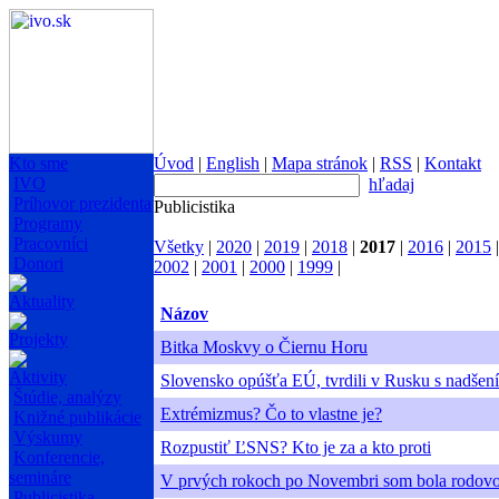
Kto sme
Úvod
|
English
|
Mapa stránok
|
RSS
|
Kontakt
IVO
hľadaj
Príhovor prezidenta
Publicistika
Programy
Pracovníci
Všetky
|
2020
|
2019
|
2018
|
2017
|
2016
|
2015
Donori
2002
|
2001
|
2000
|
1999
|
Aktuality
Názov
Projekty
Bitka Moskvy o Čiernu Horu
Aktivity
Slovensko opúšťa EÚ, tvrdili v Rusku s nadšen
Štúdie, analýzy
Extrémizmus? Čo to vlastne je?
Knižné publikácie
Výskumy
Rozpustiť ĽSNS? Kto je za a kto proti
Konferencie,
semináre
V prvých rokoch po Novembri som bola rodovo 
Publicistika