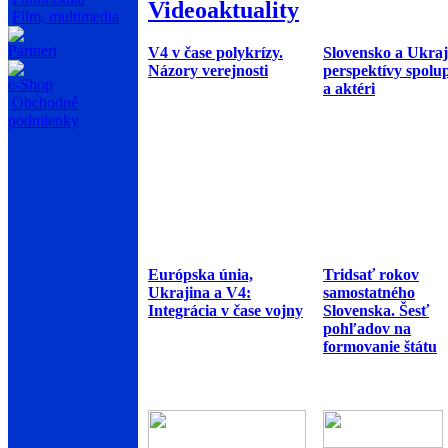
Videoaktuality
Film, multimedia
Partneri
V4 v čase polykrízy.
Slovensko a Ukraj
Názory verejnosti
perspektívy spolu
e-Shop
a aktéri
Obchodné
podmienky
Európska únia,
Tridsať rokov
Ukrajina a V4:
samostatného
Integrácia v čase vojny
Slovenska. Šesť
pohľadov na
formovanie štátu