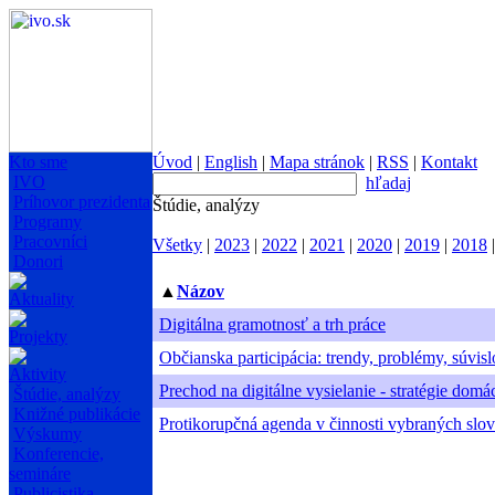
Kto sme
Úvod
|
English
|
Mapa stránok
|
RSS
|
Kontakt
IVO
hľadaj
Príhovor prezidenta
Štúdie, analýzy
Programy
Pracovníci
Všetky
|
2023
|
2022
|
2021
|
2020
|
2019
|
2018
Donori
▲
Názov
Aktuality
Digitálna gramotnosť a trh práce
Projekty
Občianska participácia: trendy, problémy, súvisl
Aktivity
Prechod na digitálne vysielanie - stratégie domá
Štúdie, analýzy
Knižné publikácie
Protikorupčná agenda v činnosti vybraných slo
Výskumy
Konferencie,
semináre
Publicistika