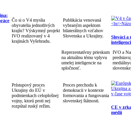
ina:
Čo si o V4 myslia
Publikácia venovaná
práce
obyvatelia jednotlivých
vybraným aspektom
krajín? Výskymný projekt
bilaterálnych vzťahov
IVO realizovaný v 4
Slovenska a Ukrajiny.
Slováci a
krajinách Vyšehradu.
inteligenc
Reprezentatívny prieskum
IVO a Na
na aktuálnu tému vplyvu
predstav
umelej inteligencie na
mediálnyc
spločnosť.
slovenske
Prístupový proces
Proces prechodu k
Ukrajiny do EÚ v
demokracii v kontexte
podmienkach celoplošnej
formovania a fungovania
vojny, ktorú proti nej
slovenskej štátnosti.
rozpútal ruský režim.
CE v zrka
médií