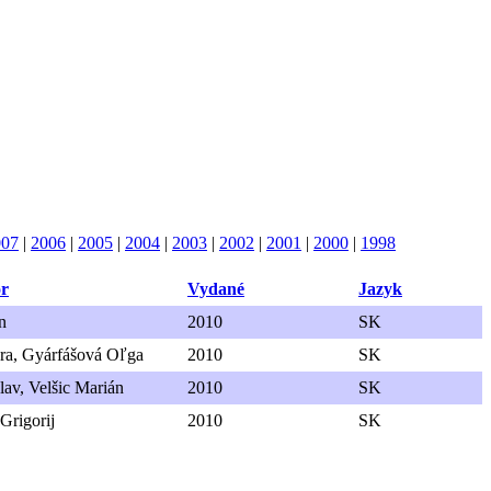
007
|
2006
|
2005
|
2004
|
2003
|
2002
|
2001
|
2000
|
1998
or
Vydané
Jazyk
n
2010
SK
ra, Gyárfášová Oľga
2010
SK
lav, Velšic Marián
2010
SK
Grigorij
2010
SK