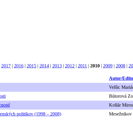
|
2017
|
2016
|
2015
|
2014
|
2013
|
2012
|
2011
|
2010
|
2009
|
2008
|
2
Autor/Edit
Velšic Mariá
osti
Bútorová Zo
cností
Kollár Miros
venských politikov (1998 – 2008)
Mesežnikov 