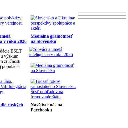
 umelá
Mediálna gramotnosť
ia v roku 2026
na Slovensku
dácia ESET
ujú výskum
h zručností
j populácie.
dle ruských
Navštívte nás na
Facebooku